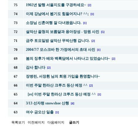
1902년 발행 서울지도를 구경하세요~
75
[2]
이제 강남에서 뵙기도 힘들어지나? ^^;
74
[1]
소장님 신혼여행 잘 다녀왔읍니다.
73
[1]
설악산 끝청의 보름달과 용아장성 - 망원 사진
72
[5]
금주 토요일밤 설악산 무박산행 갑니다.
71
[2]
2004/7/7 모스크바 한 가정에서의 초대 사진
70
[1]
봄의 징후가 배와 백록담에서 나타나고 있었습니다~
69
[2]
감사 합니다
68
[2]
장병린, 서장횐 님의 회원 가입을 환영합니다~
67
이번 주말 한라산 크루즈 등산 예정 ^^
66
[2]
[re] 이번 주말 한라산 크루즈 등산 예정 ^^
65
[1]
3/13 선자령 snowshoe 산행
64
[4]
여수 금오산 일출
63
[1]
목록보기
이전페이지
다음페이지
글쓰기