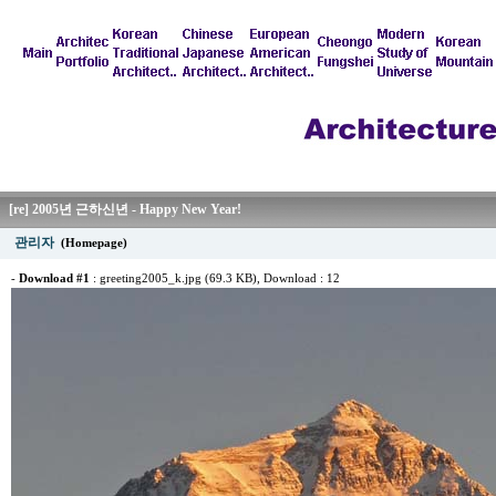
[re] 2005년 근하신년 - Happy New Year!
관리자
(Homepage)
-
Download #1
:
greeting2005_k.jpg (69.3 KB)
, Download : 12