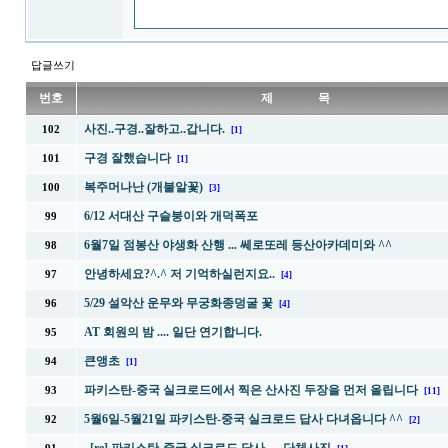
답글쓰기
번호
제 목
사진..구경..잘하고..갑니다.
102
[1]
구경 잘했습니다
101
[1]
복주머나난 (개불알꽃)
100
[3]
6/12 서대산 구슬붕이와 개덕폭포
99
6월7일 점봉산 야생화 산행 ... 쎄로또레 등산아카데미와 ^^
98
안녕하세요?^.^ 저 기억하실런지요..
97
[4]
5/29 설악산 운무와 무궁화종덩굴 꽃
96
[4]
AT 회원의 밤 .... 일단 연기합니다.
95
큰앵초
94
[1]
파키스탄-중국 실크로드에서 찍은 산사진 두장을 먼저 올립니다
93
[11]
5월6일-5월21일 파키스탄-중국 실크로드 답사 다녀옵니다 ^^
92
[2]