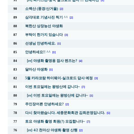
[re] 파키스탄-중국 실크로드 답사 .... 단체사진
91
[1]
소백산 (풍경/산거울)
90
[2]
삼각대로 기념사진 찍기 ^^
89
[2]
북한산 상장능선 야생화
88
부탁이 한가지 있습니다
87
[3]
선생님 안녕하세요.
86
[1]
안녕하세요!! ^^
85
[1]
[re] 야생화 촬영용 접사 렌즈는?
84
[4]
달마산 야생화
83
[1]
5월 카라코람 하이웨이-실크로드 답사 예정
82
[3]
이번 토요일에는 왕방산에 갑니다~
81
[7]
[re] 이번 토요일에는 왕방산에 갑니다~
80
[1]
주인장어른 안녕하세요?
79
[2]
다시 찾아왔습니다. 세종문화회관 김최은영입니다.
78
[5]
토요 야생화 촬영 회원(?) 모집합니다~
77
[7]
[re} 4/2 천마산 야생화 촬영 산행
76
[2]