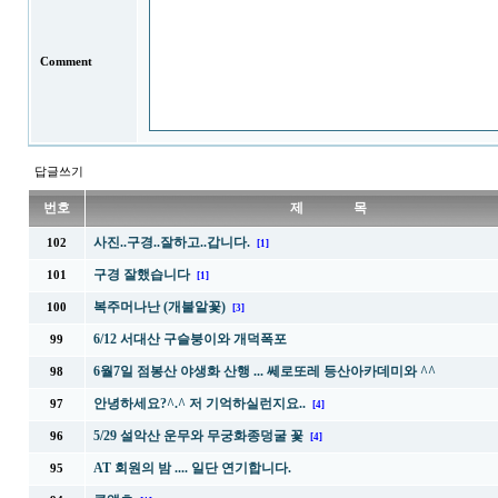
Comment
답글쓰기
번호
제 목
사진..구경..잘하고..갑니다.
102
[1]
구경 잘했습니다
101
[1]
복주머나난 (개불알꽃)
100
[3]
6/12 서대산 구슬붕이와 개덕폭포
99
6월7일 점봉산 야생화 산행 ... 쎄로또레 등산아카데미와 ^^
98
안녕하세요?^.^ 저 기억하실런지요..
97
[4]
5/29 설악산 운무와 무궁화종덩굴 꽃
96
[4]
AT 회원의 밤 .... 일단 연기합니다.
95