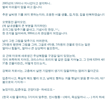
2005년의 1/6이나 지나갔다고 생각하니..
벌써 아쉬움이 맘을 파고 듭니다.
추운 날씨엔 기를 펴지 못하는지라, 조용한 서울 생활,, 집,직장, 집을 반복하였습니다
오랫동안 끌어오던,
(제 실내생활의 큰 부분을 차지하던)
조각그림 맞추기를 끝내고, 기념사진 한장.,^^;;
한 조각을 잃어버려, 999피스의 완성품이 되었습니다.
남이 그린 그림을 맞추기도 어려운데,
2차원의 평면에 그림을 그려, 그걸로 4차원, 5차원의 건물로 만드는 일은
얼마나 힘들지,, 얼마나 큰 상상력이 필요한지,,
요 근래 마포에 새로생긴 주상복합을 구경갈 일이 있었는데,
각이 펴족하게 지어진, 크리스마스 트리의 별 같은 집을 지어놓고, 그 안에 620여 
37층 건물이란건,, 어떻게 만드는지,,
강북파 저로서는, 고층에서 살면 기압병이 생기지 않을까하는 염려가 들더군요.
입춘지나고, 확실히 해도 빨리 뜨고, 낮에도 쨍하는 겨울 햇살이 밝음 뿐 아니라, 대
봄으로의 기지개~~
늦었지만,,입춘대길, 건양다경~ 하세요오.~
(한국 사람 좋아하는 3가지의 맞추면, 만사형통~~(에이, 욕심일까나..-,.- ) 까지 하세요