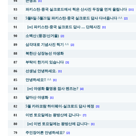
큰앵초
94
[1]
파키스탄-중국 실크로드에서 찍은 산사진 두장을 먼저 올립니다
93
[11]
5월6일-5월21일 파키스탄-중국 실크로드 답사 다녀옵니다 ^^
92
[2]
[re] 파키스탄-중국 실크로드 답사 .... 단체사진
91
[1]
소백산 (풍경/산거울)
90
[2]
삼각대로 기념사진 찍기 ^^
89
[2]
북한산 상장능선 야생화
88
부탁이 한가지 있습니다
87
[3]
선생님 안녕하세요.
86
[1]
안녕하세요!! ^^
85
[1]
[re] 야생화 촬영용 접사 렌즈는?
84
[4]
달마산 야생화
83
[1]
5월 카라코람 하이웨이-실크로드 답사 예정
82
[3]
이번 토요일에는 왕방산에 갑니다~
81
[7]
[re] 이번 토요일에는 왕방산에 갑니다~
80
[1]
주인장어른 안녕하세요?
79
[2]