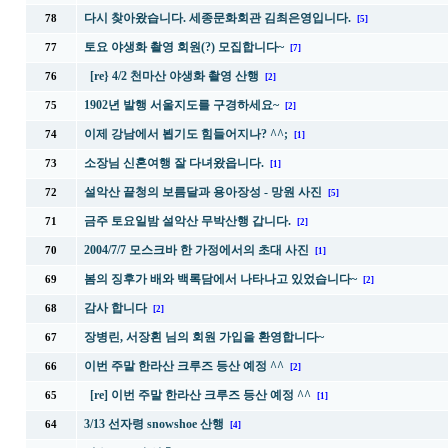
다시 찾아왔습니다. 세종문화회관 김최은영입니다.
78
[5]
토요 야생화 촬영 회원(?) 모집합니다~
77
[7]
[re} 4/2 천마산 야생화 촬영 산행
76
[2]
1902년 발행 서울지도를 구경하세요~
75
[2]
이제 강남에서 뵙기도 힘들어지나? ^^;
74
[1]
소장님 신혼여행 잘 다녀왔읍니다.
73
[1]
설악산 끝청의 보름달과 용아장성 - 망원 사진
72
[5]
금주 토요일밤 설악산 무박산행 갑니다.
71
[2]
2004/7/7 모스크바 한 가정에서의 초대 사진
70
[1]
봄의 징후가 배와 백록담에서 나타나고 있었습니다~
69
[2]
감사 합니다
68
[2]
장병린, 서장횐 님의 회원 가입을 환영합니다~
67
이번 주말 한라산 크루즈 등산 예정 ^^
66
[2]
[re] 이번 주말 한라산 크루즈 등산 예정 ^^
65
[1]
3/13 선자령 snowshoe 산행
64
[4]