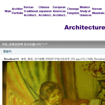
저도,,오래간만에 인사드립니다.*^^*
정임이
-
Download #1
:
회전_회전_크기변환_050207구정사진모두_051.jpg (151.2 KB)
, Download