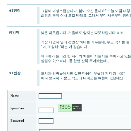
AT쥔장
그림이 여성스럽습니다. 봄이 오긴 올까요? 오늘 아침 대청
희망의 봄이 어서 오길 바래요. 그래서 부디 새봄부턴 명
정임이
낮은 따듯합니다. 겨울에도 양지는 따뜻하답니다.ㅎㅎ
직장 세면대 옆에 선인장 하나를 키우는데, 수도 꼭지를 돌
"너, 조심해~'하는 거 같습니다.
육아휴가 들어간 빈 자리의 화분이 시들시들 죽어가고 있는
살릴수 있으려나.. 물 한번 잔뜩 주어봤는데,,,
AT쥔장
도시와 건축물에서만 살면 마음이 우울해 지지 않나요?
어디 보니까 거문도 백도에 다녀오는 여행이 있던데요~
Name
Spamfree
Password