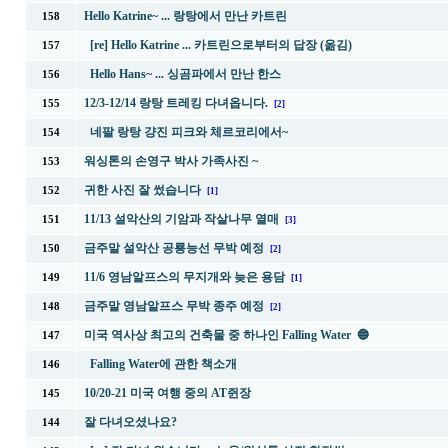
Hello Katrine~ ... 랑탕에서 만난 카트린
158
[re] Hello Katrine ... 카트린으로부터의 답장 (옮김)
157
Hello Hans~ ... 싱곰파에서 만난 한스
156
12/3-12/14 랑탕 트레킹 다녀옵니다.
155
[2]
네팔 랑탕 걍진 피크와 체르코리에서~
154
워싱톤의 손영구 박사 가족사진 ~
153
귀한 사진 잘 썼습니다
152
[1]
11/13 설악산의 기암과 작살나무 열매
151
[3]
금주말 설악산 공룡능선 무박 예정
150
[2]
11/6 영남알프스의 무지개와 늦은 용담
149
[1]
금주말 영남알프스 무박 종주 예정
148
[2]
미국 역사상 최고의 건축물 중 하나인 Falling Water 🔵
147
Falling Water에 관한 책소개
146
10/20-21 미국 여행 중의 AT쥔장
145
잘 다녀오셨나요?
144