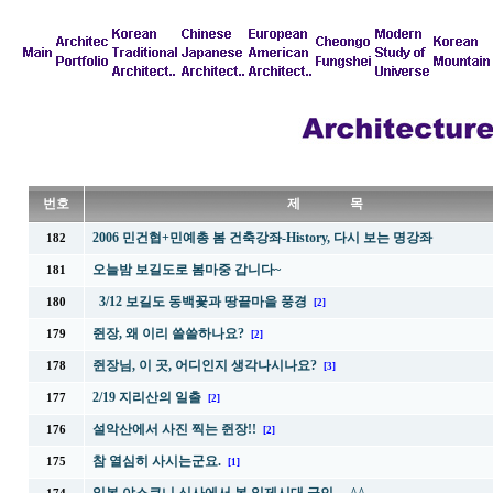
번호
제 목
2006 민건협+민예총 봄 건축강좌-History, 다시 보는 명강좌
182
오늘밤 보길도로 봄마중 갑니다~
181
3/12 보길도 동백꽃과 땅끝마을 풍경
180
[2]
쥔장, 왜 이리 쓸쓸하나요?
179
[2]
쥔장님, 이 곳, 어디인지 생각나시나요?
178
[3]
2/19 지리산의 일출
177
[2]
설악산에서 사진 찍는 쥔장!!
176
[2]
참 열심히 사시는군요.
175
[1]