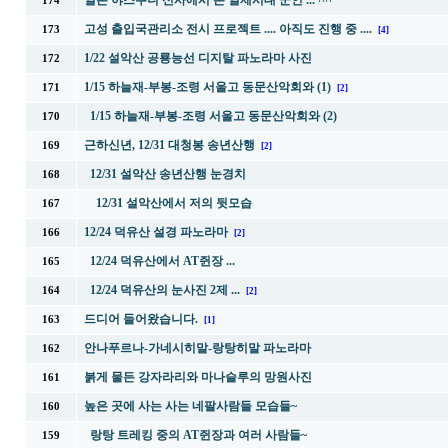
일본 야스쿠니 신사에서 본 일제시대 군인 ... ^^
174
고성 출입국관리소 전시 프로젝트 .... 아직도 진행 중 ....
173
[4]
1/22 설악산 공룡능선 디지탈 파노라마 사진
172
1/15 하늘재-부봉-조령 서울고 동문산악회와 (1)
171
[2]
1/15 하늘재-부봉-조령 서울고 동문산악회와 (2)
170
근하신년, 12/31 대청봉 송년산행
169
[2]
12/31 설악산 송년산행 눈경치
168
12/31 설악산에서 저의 뒷모습
167
12/24 덕유산 설경 파노라마
166
[2]
12/24 덕유산에서 AT쥔장 ...
165
12/24 덕유산의 눈사진 2제 ...
164
[2]
드디어 들어왔습니다.
163
[1]
안나푸르나-가네시히말-랑탕히말 파노라마
162
붉게 물든 강자라리와 마나슬루의 망원사진
161
높은 곳에 사는 사는 네팔사람들 모습들~
160
랑탕 트레킹 중의 AT쥔장과 여러 사람들~
159