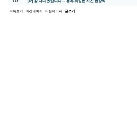
[re] 잘 다녀 왔습니다 ... 뉴욕/워싱톤 사진 한장씩
143
목록보기
이전페이지
다음페이지
글쓰기