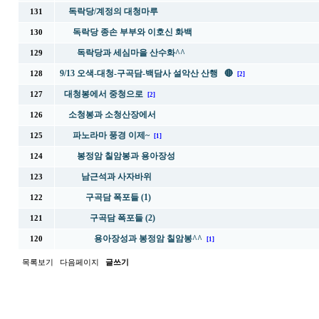
독락당/계정의 대청마루
131
독락당 종손 부부와 이호신 화백
130
독락당과 세심마을 산수화^^
129
9/13 오색-대청-구곡담-백담사 설악산 산행 🔴
128
[2]
대청봉에서 중청으로
127
[2]
소청봉과 소청산장에서
126
파노라마 풍경 이제~
125
[1]
봉정암 칠암봉과 용아장성
124
남근석과 사자바위
123
구곡담 폭포들 (1)
122
구곡담 폭포들 (2)
121
용아장성과 봉정암 칠암봉^^
120
[1]
목록보기
다음페이지
글쓰기