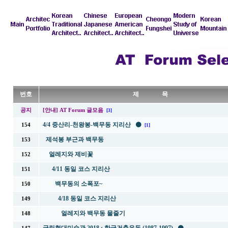
번호
제 목
공지
[안내] AT Forum 글모음
[3]
4/4 중산리-천왕봉-백무동 지리산 ⚫
154
[1]
제석봉 부근과 백무동
153
얼레지와 제비꽃
152
4/11 동일 코스 지리산
151
백무동의 소폭포~
150
4/18 동일 코스 지리산
149
얼레지와 백무동 물줄기
148