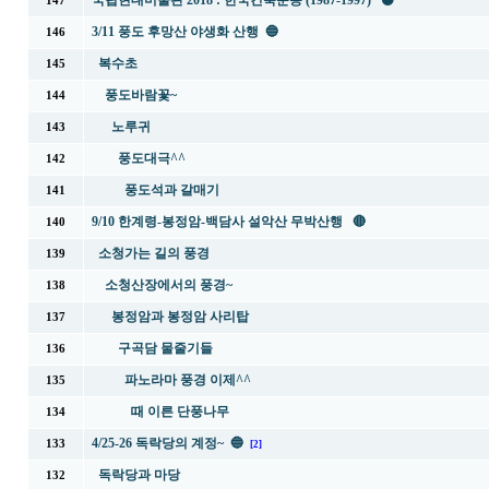
국립현대미술관 2018 : 한국건축운동 (1987-1997) ⚫
147
3/11 풍도 후망산 야생화 산행 🔵
146
복수초
145
풍도바람꽃~
144
노루귀
143
풍도대극^^
142
풍도석과 갈매기
141
9/10 한계령-봉정암-백담사 설악산 무박산행 🔴
140
소청가는 길의 풍경
139
소청산장에서의 풍경~
138
봉정암과 봉정암 사리탑
137
구곡담 물줄기들
136
파노라마 풍경 이제^^
135
때 이른 단풍나무
134
4/25-26 독락당의 계정~ 🔵
133
[2]
독락당과 마당
132