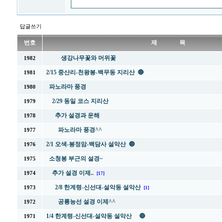
답글쓰기
번호
제 목
생강나무꽃와 머위꽃
1982
2/15 중산리-천왕봉-백무동 지리산 🔵
1981
파노라마 풍경
1980
2/29 동일 코스 지리산
1979
추가 설경과 운해
1978
파노라마 풍경^^
1977
2/1 오색-봉정암-백담사 설악산 🔵
1976
소청봉 부근의 설경~
1975
추가 설경 이제..
1974
[17]
2/8 한계령-신선대-설악동 설악산
1973
[1]
공룡능선 설경 이제^^
1972
1/4 한계령-신선대-설악동 설악산 🔵
1971