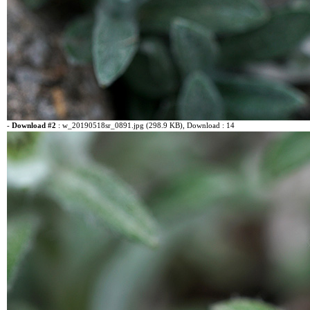
-
Download #2
:
w_20190518sr_0891.jpg (298.9 KB)
, Download : 14