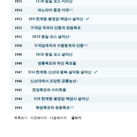
11/30 동일 코스 지리산
1955
파노라마 풍경 이제^^
1954
10/6 한계령-봉정암-백담사 설악산 ✅
1953
구곡담 계곡의 단풍과 관음폭포
1952
10/19 동일 코스 설악산~
1951
구곡담계곡과 수렴동계곡 단풍^^
1950
10/26 동일 코스 설악산
1949
쌍룡폭포와 하단 폭포들
1948
9/14 한계령-신선대 왕복-설악동 설악산 ✅
1947
신선대에서 조망한 공룡능선~
1946
천당폭포와 수리취꽃
1945
9/28 한계령-봉정암-백담사 설악산
1944
화엄폭포와 쌍용폭포^^
1943
목록보기
이전페이지
다음페이지
글쓰기