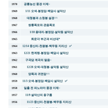
공룡능선 풍경 이제~
1970
1/11 오색-봉정암-백담사 설악산
1969
대청봉과 소청봉 설경^^
1968
쌍룡폭포와 관음폭포
1967
1/18 용대리-봉정암-설악동 설악산
1966
희운각 부근과 비선대*
1965
12/14 중산리-천왕봉-백무동 지리산 ✅
1964
12/21 한계령-봉정암-백담사 설악산
1963
구곡담 계곡의 얼음~
1962
12/28 오색-대청봉-설악동 설악산
1961
양폭과 귀면암^^
1960
11/3 오색-봉정암-백담사 설악산 ✅
1959
일출 전 파노라마 풍경 이제~
1958
11/9 설악산의 용구름
1957
11/23 중산리-천왕봉-백무동 지리산
1956