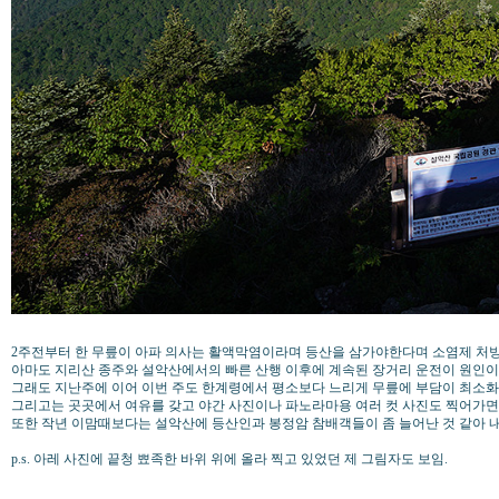
2주전부터 한 무릎이 아파 의사는 활액막염이라며 등산을 삼가야한다며 소염제 처
아마도 지리산 종주와 설악산에서의 빠른 산행 이후에 계속된 장거리 운전이 원인이
그래도 지난주에 이어 이번 주도 한계령에서 평소보다 느리게 무릎에 부담이 최소
그리고는 곳곳에서 여유를 갖고 야간 사진이나 파노라마용 여러 컷 사진도 찍어가면
또한 작년 이맘때보다는 설악산에 등산인과 봉정암 참배객들이 좀 늘어난 것 같아 
p.s. 아레 사진에 끝청 뾰족한 바위 위에 올라 찍고 있었던 제 그림자도 보임.