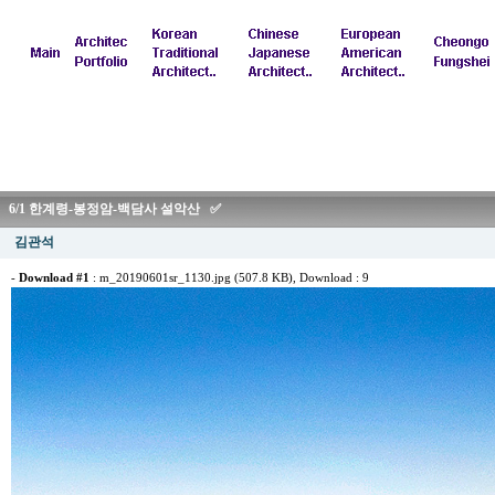
6/1 한계령-봉정암-백담사 설악산 ✅
김관석
-
Download #1
:
m_20190601sr_1130.jpg (507.8 KB)
, Download : 9