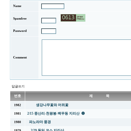
Name
Spamfree
Password
Comment
답글쓰기
번호
제 목
생강나무꽃와 머위꽃
1982
2/15 중산리-천왕봉-백무동 지리산 🔵
1981
파노라마 풍경
1980
2/29 동일 코스 지리산
1979