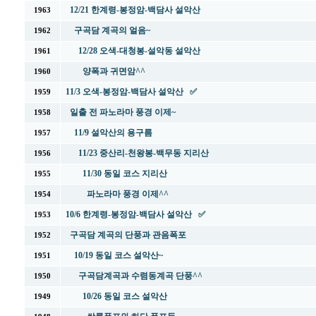
12/21 한계령-봉정암-백담사 설악산
1963
구곡담 계곡의 얼음~
1962
12/28 오색-대청봉-설악동 설악산
1961
양폭과 귀면암^^
1960
11/3 오색-봉정암-백담사 설악산 ✅
1959
일출 전 파노라마 풍경 이제~
1958
11/9 설악산의 용구름
1957
11/23 중산리-천왕봉-백무동 지리산
1956
11/30 동일 코스 지리산
1955
파노라마 풍경 이제^^
1954
10/6 한계령-봉정암-백담사 설악산 ✅
1953
구곡담 계곡의 단풍과 관음폭포
1952
10/19 동일 코스 설악산~
1951
구곡담계곡과 수렴동계곡 단풍^^
1950
10/26 동일 코스 설악산
1949