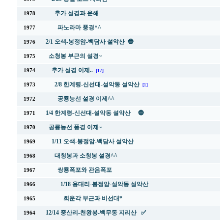
추가 설경과 운해
1978
파노라마 풍경^^
1977
2/1 오색-봉정암-백담사 설악산 🔵
1976
소청봉 부근의 설경~
1975
추가 설경 이제..
1974
[17]
2/8 한계령-신선대-설악동 설악산
1973
[1]
공룡능선 설경 이제^^
1972
1/4 한계령-신선대-설악동 설악산 🔵
1971
공룡능선 풍경 이제~
1970
1/11 오색-봉정암-백담사 설악산
1969
대청봉과 소청봉 설경^^
1968
쌍룡폭포와 관음폭포
1967
1/18 용대리-봉정암-설악동 설악산
1966
희운각 부근과 비선대*
1965
12/14 중산리-천왕봉-백무동 지리산 ✅
1964