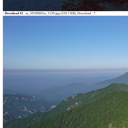
-
Download #2
:
m_20190601sr_1139.jpg (520.3 KB)
, Download : 7