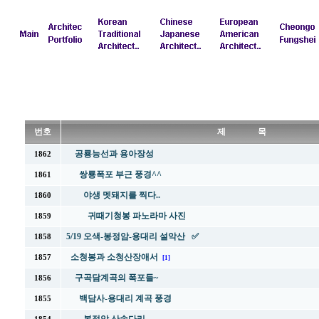
번호
제 목
공룡능선과 용아장성
1862
쌍룡폭포 부근 풍경^^
1861
야생 멧돼지를 찍다..
1860
귀때기청봉 파노라마 사진
1859
5/19 오색-봉정암-용대리 설악산 ✅
1858
소청봉과 소청산장애서
1857
[1]
구곡담계곡의 폭포들~
1856
백담사-용대리 계곡 풍경
1855