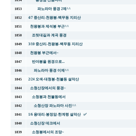
봉정암 산솜다리
1854
파노라마 풍경 2제^^
1853
4/7 중산리-천왕봉-백무동 지리산
1852
천왕봉과 제석봉 부근^^
1851
조릿대길과 계곡 풍경
1850
3/10 중산리-천왕봉-백무동 지리산
1849
천왕봉 부근에서~
1848
반야봉을 원경으로...
1847
파노라마 풍경 이제^^
1846
2/24 오색-대청봉-천불동 설악산
1845
소청산장에서의 풍경~
1844
소청봉과 천불동에서
1843
소청산장 파노라마 사진^^
1842
1/6 용대리-봉정암-한계령 설악산 ✅
1841
소청산장 데크에서
1840
소청봉에서의 조망~
1839