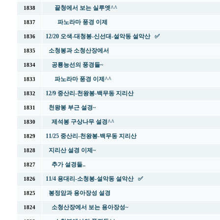
끝청에서 보는 실루엣^^
1838
파노라마 풍경 이제
1837
12/20 오색-대청봉-신선대-설악동 설악산 ✅
1836
소청봉과 소청산장에서
1835
공룡능선의 풍경들~
1834
파노라마 풍경 이제^^
1833
12/9 중산리-천왕봉-백무동 지리산
1832
천왕봉 부근 설경~
1831
제석봉 구상나무 설경^^
1830
11/25 중산리-천왕봉-백무동 지리산
1829
지리산 설경 이제~
1828
추가 설경들..
1827
11/4 용대리-소청봉-설악동 설악산 ✅
1826
봉정암과 용아장성 설경
1825
소청산장에서 보는 용아장성~
1824