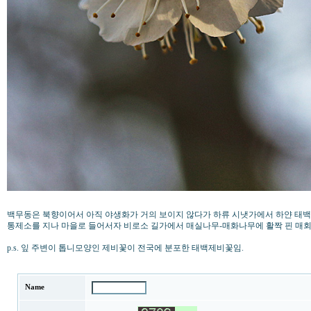
백무동은 북향이어서 아직 야생화가 거의 보이지 않다가 하류 시냇가에서 하얀 태백
통제소를 지나 마을로 들어서자 비로소 길가에서 매실나무-매화나무에 활짝 핀 매회
p.s. 잎 주변이 톱니모양인 제비꽃이 전국에 분포한 태백제비꽃임.
Name