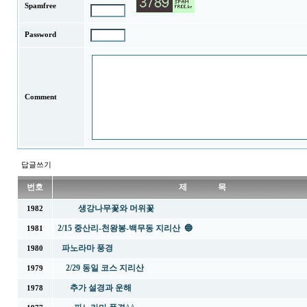
Spamfree
Password
Comment
답글쓰기
번호
제 목
생강나무꽃와 머위꽃
1982
2/15 중산리-천왕봉-백무동 지리산 🔵
1981
파노라마 풍경
1980
2/29 동일 코스 지리산
1979
추가 설경과 운해
1978