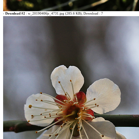
-
Download #2
:
w_20190406jr_4731.jpg (285.6 KB)
, Download : 7