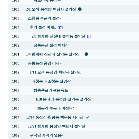
파노라마 풍경^^
1977
2/1 오색-봉정암-백담사 설악산 🔵
1976
소청봉 부근의 설경~
1975
추가 설경 이제..
1974
[17]
2/8 한계령-신선대-설악동 설악산
1973
[1]
공룡능선 설경 이제^^
1972
1/4 한계령-신선대-설악동 설악산 🔵
1971
공룡능선 풍경 이제~
1970
1/11 오색-봉정암-백담사 설악산
1969
대청봉과 소청봉 설경^^
1968
쌍룡폭포와 관음폭포
1967
1/18 용대리-봉정암-설악동 설악산
1966
희운각 부근과 비선대*
1965
12/14 중산리-천왕봉-백무동 지리산 ✅
1964
12/21 한계령-봉정암-백담사 설악산
1963
구곡담 계곡의 얼음~
1962