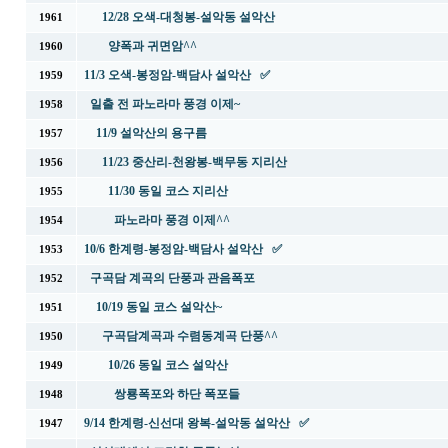
12/28 오색-대청봉-설악동 설악산
1961
양폭과 귀면암^^
1960
11/3 오색-봉정암-백담사 설악산 ✅
1959
일출 전 파노라마 풍경 이제~
1958
11/9 설악산의 용구름
1957
11/23 중산리-천왕봉-백무동 지리산
1956
11/30 동일 코스 지리산
1955
파노라마 풍경 이제^^
1954
10/6 한계령-봉정암-백담사 설악산 ✅
1953
구곡담 계곡의 단풍과 관음폭포
1952
10/19 동일 코스 설악산~
1951
구곡담계곡과 수렴동계곡 단풍^^
1950
10/26 동일 코스 설악산
1949
쌍룡폭포와 하단 폭포들
1948
9/14 한계령-신선대 왕복-설악동 설악산 ✅
1947