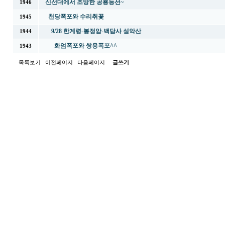
신선대에서 조망한 공룡능선~
1946
천당폭포와 수리취꽃
1945
9/28 한계령-봉정암-백담사 설악산
1944
화엄폭포와 쌍용폭포^^
1943
목록보기
이전페이지
다음페이지
글쓰기