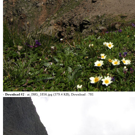
-
Download #2
:
at_IMG_1856.jpg (379.4 KB)
, Download : 781