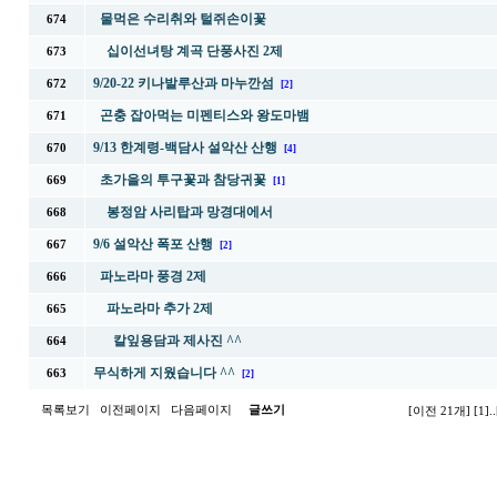
물먹은 수리취와 털쥐손이꽃
674
십이선녀탕 계곡 단풍사진 2제
673
9/20-22 키나발루산과 마누깐섬
672
[2]
곤충 잡아먹는 미펜티스와 왕도마뱀
671
9/13 한계령-백담사 설악산 산행
670
[4]
초가을의 투구꽃과 참당귀꽃
669
[1]
봉정암 사리탑과 망경대에서
668
9/6 설악산 폭포 산행
667
[2]
파노라마 풍경 2제
666
파노라마 추가 2제
665
칼잎용담과 제사진 ^^
664
무식하게 지웠습니다 ^^
663
[2]
목록보기
이전페이지
다음페이지
글쓰기
[이전 21개]
[1]
..