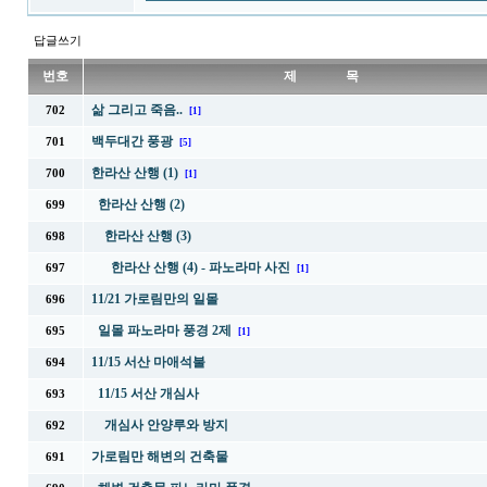
답글쓰기
번호
제 목
삶 그리고 죽음..
702
[1]
백두대간 풍광
701
[5]
한라산 산행 (1)
700
[1]
한라산 산행 (2)
699
한라산 산행 (3)
698
한라산 산행 (4) - 파노라마 사진
697
[1]
11/21 가로림만의 일몰
696
일몰 파노라마 풍경 2제
695
[1]
11/15 서산 마애석불
694
11/15 서산 개심사
693
개심사 안양루와 방지
692
가로림만 해변의 건축물
691