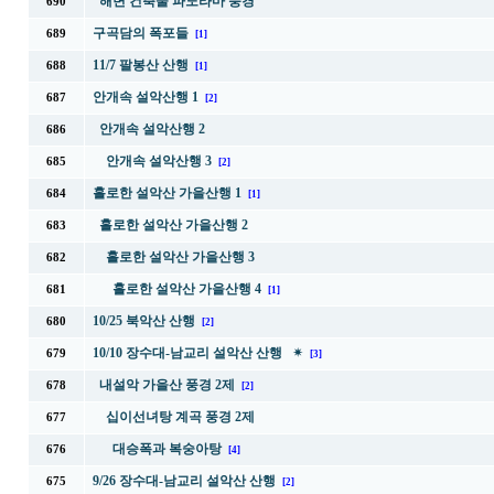
해변 건축물 파노라마 풍경
690
구곡담의 폭포들
689
[1]
11/7 팔봉산 산행
688
[1]
안개속 설악산행 1
687
[2]
안개속 설악산행 2
686
안개속 설악산행 3
685
[2]
홀로한 설악산 가을산행 1
684
[1]
홀로한 설악산 가을산행 2
683
홀로한 설악산 가을산행 3
682
홀로한 설악산 가을산행 4
681
[1]
10/25 북악산 산행
680
[2]
10/10 장수대-남교리 설악산 산행 ✴
679
[3]
내설악 가을산 풍경 2제
678
[2]
십이선녀탕 계곡 풍경 2제
677
대승폭과 복숭아탕
676
[4]
9/26 장수대-남교리 설악산 산행
675
[2]