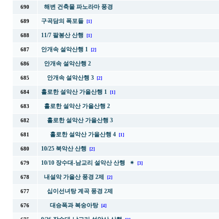
해변 건축물 파노라마 풍경
690
구곡담의 폭포들
689
[1]
11/7 팔봉산 산행
688
[1]
안개속 설악산행 1
687
[2]
안개속 설악산행 2
686
안개속 설악산행 3
685
[2]
홀로한 설악산 가을산행 1
684
[1]
홀로한 설악산 가을산행 2
683
홀로한 설악산 가을산행 3
682
홀로한 설악산 가을산행 4
681
[1]
10/25 북악산 산행
680
[2]
10/10 장수대-남교리 설악산 산행 ✴
679
[3]
내설악 가을산 풍경 2제
678
[2]
십이선녀탕 계곡 풍경 2제
677
대승폭과 복숭아탕
676
[4]