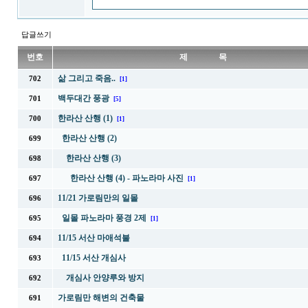
답글쓰기
번호
제 목
삶 그리고 죽음..
702
[1]
백두대간 풍광
701
[5]
한라산 산행 (1)
700
[1]
한라산 산행 (2)
699
한라산 산행 (3)
698
한라산 산행 (4) - 파노라마 사진
697
[1]
11/21 가로림만의 일몰
696
일몰 파노라마 풍경 2제
695
[1]
11/15 서산 마애석불
694
11/15 서산 개심사
693
개심사 안양루와 방지
692
가로림만 해변의 건축물
691