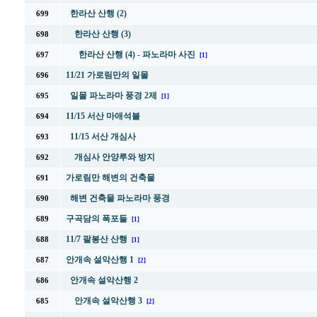
한라산 산행 (2)
699
한라산 산행 (3)
698
한라산 산행 (4) - 파노라마 사진
697
[1]
11/21 가로림만의 일몰
696
일몰 파노라마 풍경 2제
695
[1]
11/15 서산 마애석불
694
11/15 서산 개심사
693
개심사 안양루와 방지
692
가로림만 해변의 건축물
691
해변 건축물 파노라마 풍경
690
구곡담의 폭포들
689
[1]
11/7 팔봉산 산행
688
[1]
안개속 설악산행 1
687
[2]
안개속 설악산행 2
686
안개속 설악산행 3
685
[2]