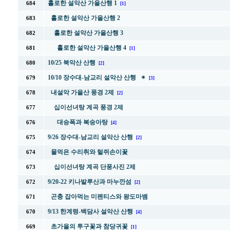
홀로한 설악산 가을산행 1
684
[1]
홀로한 설악산 가을산행 2
683
홀로한 설악산 가을산행 3
682
홀로한 설악산 가을산행 4
681
[1]
10/25 북악산 산행
680
[2]
10/10 장수대-남교리 설악산 산행 ✴
679
[3]
내설악 가을산 풍경 2제
678
[2]
십이선녀탕 계곡 풍경 2제
677
대승폭과 복숭아탕
676
[4]
9/26 장수대-남교리 설악산 산행
675
[2]
물먹은 수리취와 털쥐손이꽃
674
십이선녀탕 계곡 단풍사진 2제
673
9/20-22 키나발루산과 마누깐섬
672
[2]
곤충 잡아먹는 미펜티스와 왕도마뱀
671
9/13 한계령-백담사 설악산 산행
670
[4]
초가을의 투구꽃과 참당귀꽃
669
[1]