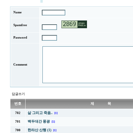
Name
Spamfree
Password
Comment
답글쓰기
번호
제 목
삶 그리고 죽음..
702
[1]
백두대간 풍광
701
[5]
한라산 산행 (1)
700
[1]