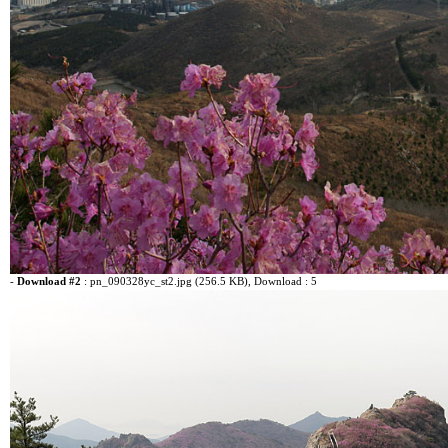
-
Download #2
:
pn_090328yc_st2.jpg (256.5 KB)
, Download : 5