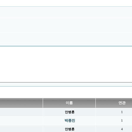
이름
연관
안병훈
1
박종진
1
안병훈
4