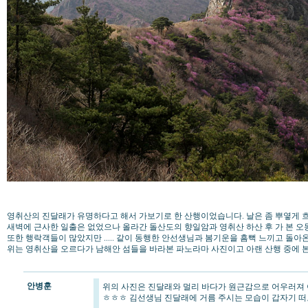
영취산의 진달래가 유명하다고 해서 가보기로 한 산행이었습니다. 날은 좀 뿌옇게
새벽에 근사한 일출은 없었으나 올라간 돌산도의 향일암과 영취산 하산 후 가 본 
또한 행락객들이 많았지만 ..... 같이 동행한 안선생님과 봄기운을 흠뻑 느끼고 돌아
위는 영취산을 오르다가 남해안 섬들을 바라본 파노라마 사진이고 아랜 산행 중에 
안병훈
위의 사진은 진달래와 멀리 바다가 원근감으로 어우러져 
ㅎㅎㅎ 김선생님 진달래에 거름 주시는 모습이 갑자기 떠