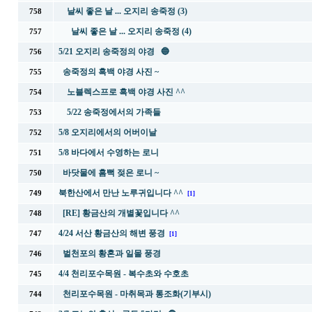
날씨 좋은 날 ... 오지리 송죽정 (3)
758
날씨 좋은 날 ... 오지리 송죽정 (4)
757
5/21 오지리 송죽정의 야경 🔵
756
송죽정의 흑백 야경 사진 ~
755
노블렉스프로 흑백 야경 사진 ^^
754
5/22 송죽정에서의 가족들
753
5/8 오지리에서의 어버이날
752
5/8 바다에서 수영하는 로니
751
바닷물에 흠뻑 젖은 로니 ~
750
북한산에서 만난 노루귀입니다 ^^
749
[1]
[RE] 황금산의 개별꽃입니다 ^^
748
4/24 서산 황금산의 해변 풍경
747
[1]
벌천포의 황혼과 일몰 풍경
746
4/4 천리포수목원 - 복수초와 수호초
745
천리포수목원 - 마취목과 통조화(기부시)
744