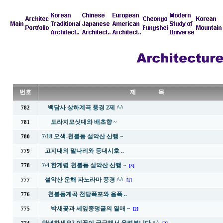
번호
제 목
백담사 상하계곡 풍경 2제 ^^
782
도라지모싯대와 배초향 ~
781
7/18 오색-천불동 설악산 산행 ~
780
고지대의 말나리와 등대시호 ..
779
7/4 한계령-천불동 설악산 산행 ~
778
[3]
설악산 운해 파노라마 풍경 ^^
777
[1]
천불동계곡 천당폭포와 음폭 ..
776
박새꽃과 세잎종덩굴의 열매 ~
775
[2]