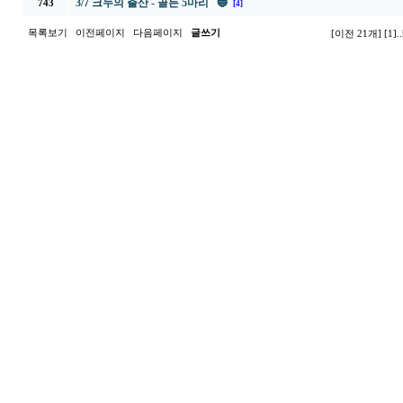
3/7 크누의 출산 - 골든 5마리 🔵
743
[4]
목록보기
이전페이지
다음페이지
글쓰기
[이전 21개]
[1]
..