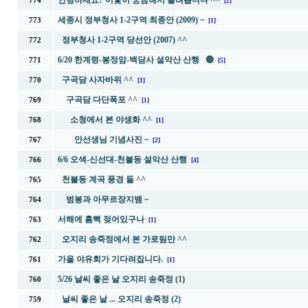
안녕하세요? 이꽃이 궁금해서 올려봅니다 ^^
774
[2]
세종시 정부청사 1-2구역 최종안 (2009) ~
773
[1]
정부청사 1-2구역 당선안 (2007) ^^
772
6/20 한계령-봉정암-백담사 설악산 산행 🔵
771
[5]
구곡담 사자바위 ^^
770
[1]
구곡담 다단폭포 ^^
769
[1]
소청에서 본 야생화 ^^
768
[1]
안선생님 기념사진 ~
767
[2]
6/6 오색-신선대-천불동 설악산 산행
766
[4]
천불동 계곡 풍경 둘 ^^
765
범봉과 아무르장지뱀 ~
764
서해에 흠뻑 젖어있구나
763
[1]
오지리 송죽정에서 본 가로림만 ^^
762
가을 야유회가 기다려집니다.
761
[1]
5/26 날씨 좋은 날 오지리 송죽정 (1)
760
날씨 좋은 날 ... 오지리 송죽정 (2)
759