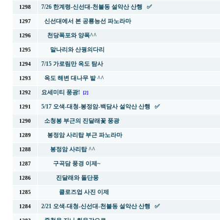
7/26 한계령-신선대-천불동 설악산 산행 ✅
1298
신선대에서 본 공룡능선 파노라마
1297
천당폭포와 양폭^^
1296
말나리와 산꿩의다리
1295
7/15 가로림만 옥도 탐사
1294
옥도 해변 대나무 밭 ^^
1293
요세미티 풍광!
1292
[2]
5/17 오색-대청-봉정암-백담사 설악산 산행 ✅
1291
소청봉 부근의 진달래꽃 풍광
1290
봉정암 사리탑 부근 파노라마
1289
봉정암 사리탑 ^^
1288
구곡담 풍경 이제~
1287
진달래와 돌단풍
1286
클로즈업 사진 이제
1285
2/21 오색-대청-신선대-천불동 설악산 산행 ✅
1284