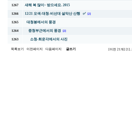
새해 복 많이~ 받으세요. 2015
1267
12/21 오색-대청-비선대 설악산 산행 ✅
1266
[2]
대청봉에서의 풍경
1265
중청부근에서의 풍경
1264
[2]
소청-희운각에서의 사진
1263
목록보기
이전페이지
다음페이지
글쓰기
[이전 21개]
[1]
..