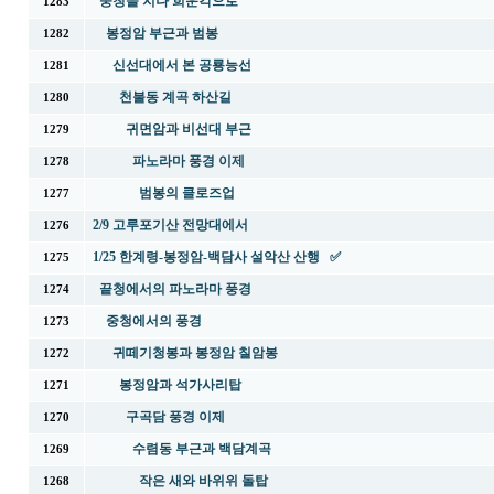
중청을 지나 희운각으로
1283
봉정암 부근과 범봉
1282
신선대에서 본 공룡능선
1281
천불동 계곡 하산길
1280
귀면암과 비선대 부근
1279
파노라마 풍경 이제
1278
범봉의 클로즈업
1277
2/9 고루포기산 전망대에서
1276
1/25 한계령-봉정암-백담사 설악산 산행 ✅
1275
끝청에서의 파노라마 풍경
1274
중청에서의 풍경
1273
귀떼기청봉과 봉정암 칠암봉
1272
봉정암과 석가사리탑
1271
구곡담 풍경 이제
1270
수렴동 부근과 백담계곡
1269
작은 새와 바위위 돌탑
1268