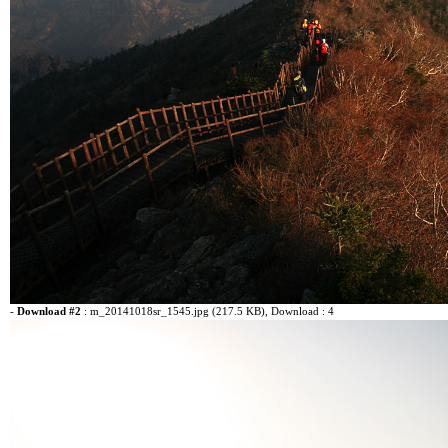
-
Download #2
:
m_20141018sr_1545.jpg (217.5 KB)
, Download : 4