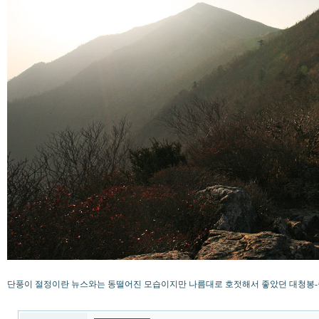
단풍이 절정이란 뉴스와는 동떨어진 모습이지만 나름대로 호젓해서 좋았던 대청봉-