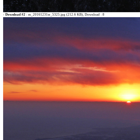
-
Download #2
:
m_20161231sr_5325.jpg (212.6 KB)
, Download : 8