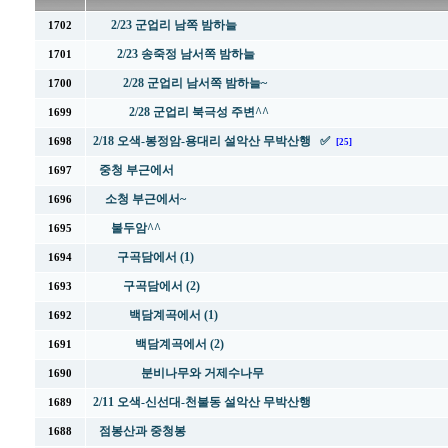
2/23 군업리 남쪽 밤하늘
1702
2/23 송죽정 남서쪽 밤하늘
1701
2/28 군업리 남서쪽 밤하늘~
1700
2/28 군업리 북극성 주변^^
1699
2/18 오색-봉정암-용대리 설악산 무박산행 ✅
1698
[25]
중청 부근에서
1697
소청 부근에서~
1696
불두암^^
1695
구곡담에서 (1)
1694
구곡담에서 (2)
1693
백담계곡에서 (1)
1692
백담계곡에서 (2)
1691
분비나무와 거제수나무
1690
2/11 오색-신선대-천불동 설악산 무박산행
1689
점봉산과 중청봉
1688