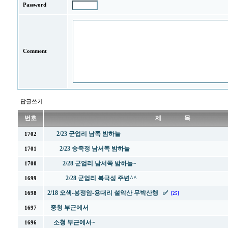
Password
Comment
답글쓰기
번호
제 목
2/23 군업리 남쪽 밤하늘
1702
2/23 송죽정 남서쪽 밤하늘
1701
2/28 군업리 남서쪽 밤하늘~
1700
2/28 군업리 북극성 주변^^
1699
2/18 오색-봉정암-용대리 설악산 무박산행 ✅
1698
[25]
중청 부근에서
1697
소청 부근에서~
1696