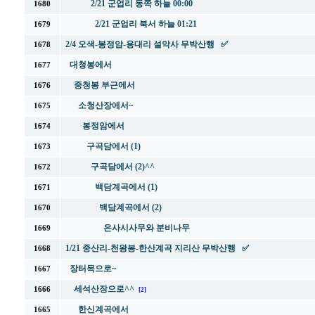
2/21 군업리 동쪽 하늘 00:00
1680
2/21 군업리 북서 하늘 01:21
1679
2/4 오색-봉정암-용대리 설악사 무박산행 ✅
1678
대청봉에서
1677
중청봉 부근에서
1676
소청산장에서~
1675
봉정암에서
1674
구곡담에서 (1)
1673
구곡담에서 (2)^^
1672
백담계곡에서 (1)
1671
백담계곡에서 (2)
1670
은사시사무와 분비나무
1669
1/21 중산리-천왕봉-한산계곡 지리산 무박산행 ✅
1668
장터목으로~
1667
세석산장으로^^
1666
[2]
한신계곡에서
1665