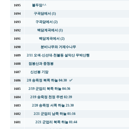
불두암^^
1695
구곡담에서 (1)
1694
구곡담에서 (2)
1693
백담계곡에서 (1)
1692
백담계곡에서 (2)
1691
분비나무와 거제수나무
1690
2/11 오색-신선대-천불동 설악산 무박산행
1689
점봉산과 중청봉
1688
신선봉 기암
1687
2/8 송죽정 북쪽 하늘 04:30 ✅
1686
2/19 군업리 북쪽 하늘 04:36
1685
2/19 송죽정 천정 주변 02:39
1684
2/20 송죽정 서쪽 하늘 21:30
1683
2/21 군업리 남쪽 하늘 01:16
1682
2/21 군업리 북쪽 하늘 01:44
1681