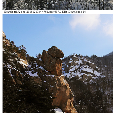
-
Download #2
:
m_20161217sr_4761.jpg (637.0 KB)
, Download : 14