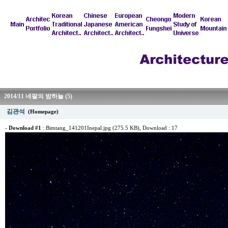
2014/11 네팔의 밤하늘 (5)
김관석
(Homepage)
-
Download #1
:
Bimtang_141201Inepal.jpg (275.5 KB)
, Download : 17