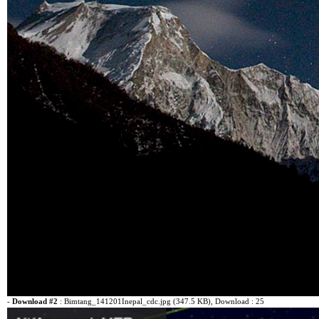
-
Download #2
:
Bimtang_141201Inepal_cdc.jpg (347.5 KB)
, Download : 25