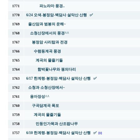
파노라마 풍경..
1771
6/24 오색-봉정암-백담사 설악산 산행 ✅
1770
울산암과 범봉의 운해~
1769
소청산장에서의 풍경^^
1768
봉정암 사리탑과 전경
1767
수렴동계곡 풍경
1766
계곡의 물줄기들
1765
함박꽃나무와 꿩의다리
1764
6/17 한계령-봉정암-백담사 설악산 산행 ✅
1763
소청과 소청산장에서~
1762
용아장성^^
1761
구곡담계곡 폭포
1760
계곡의 물줄기들
1759
민둥인가목과 산조팝나무
1758
6/10 한계령-봉정암-백담사 설악산 산행 ✅
1757
[1]