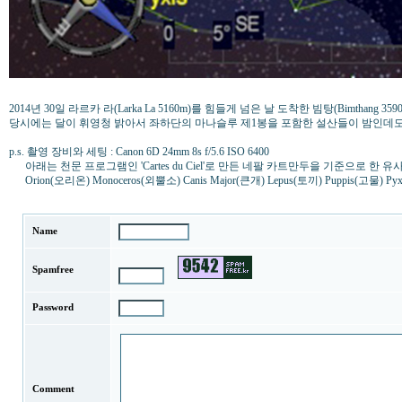
2014년 30일 라르카 라(Larka La 5160m)를 힘들게 넘은 날 도착한 빔탕(Bimth
당시에는 달이 휘영청 밝아서 좌하단의 마나슬루 제1봉을 포함한 설산들이 밤인데도 
p.s. 촬영 장비와 세팅 : Canon 6D 24mm 8s f/5.6 ISO 6400
아래는 천문 프로그램인 'Cartes du Ciel'로 만든 네팔 카트만두을 기준으로 한
Orion(오리온) Monoceros(외뿔소) Canis Major(큰개) Lepus(토끼) Puppis(고물) Py
Name
Spamfree
Password
Comment