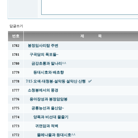
답글쓰기
번호
제 목
봉정임사리탑 주변
1782
구곡담의 폭포들~
1781
금강초롱과 말나리^^
1780
등대시호와 배초향
1779
7/15 오색-대청봉-설악동 설악산 산행 ✅
1778
소청봉에서의 풍경
1777
용아장성과 봉정암암봉
1776
공룡능선과 울산암~
1775
양폭과 비선대 물줄기
1774
귀면암과 적벽
1773
물레나물과 등대시호^^
1772