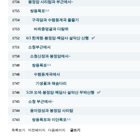
봉정암 사리탑과 부근에서~
1756
쌍용폭포^^
1755
구곡담과 수렴동계곡 물줄기
1754
바위종덩굴과 다람쥐
1753
6/3 한계령-봉정암-백담사 설악산 산행 ✅
1752
소청부근에서
1751
소청산장과 봉정암에서~
1750
쌍용폭포^^
1749
수렴동계곡에서
1748
기생꽃과 왜솜다리
1747
5/20 오색-봉정암-백담사 설악산 무박산행 ✅
1746
소청 부근에서~
1745
용아장성과 봉정암 사리탑
1744
쌍용폭포와 이단폭포^^
1743
목록보기
이전페이지
다음페이지
글쓰기