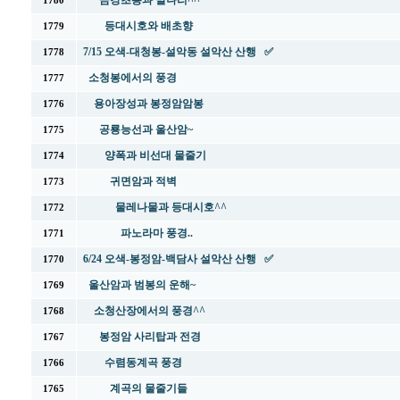
금강초롱과 말나리^^
1780
등대시호와 배초향
1779
7/15 오색-대청봉-설악동 설악산 산행 ✅
1778
소청봉에서의 풍경
1777
용아장성과 봉정암암봉
1776
공룡능선과 울산암~
1775
양폭과 비선대 물줄기
1774
귀면암과 적벽
1773
물레나물과 등대시호^^
1772
파노라마 풍경..
1771
6/24 오색-봉정암-백담사 설악산 산행 ✅
1770
울산암과 범봉의 운해~
1769
소청산장에서의 풍경^^
1768
봉정암 사리탑과 전경
1767
수렴동계곡 풍경
1766
계곡의 물줄기들
1765