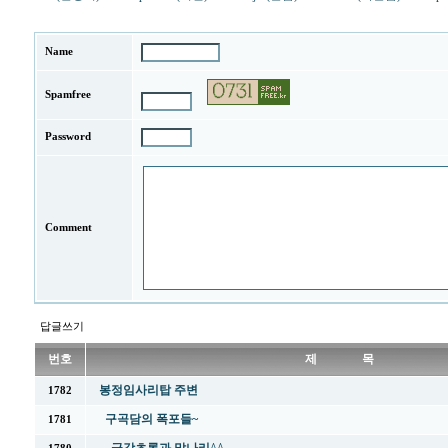
Name
Spamfree
Password
Comment
답글쓰기
번호
제 목
봉정임사리탑 주변
1782
구곡담의 폭포들~
1781