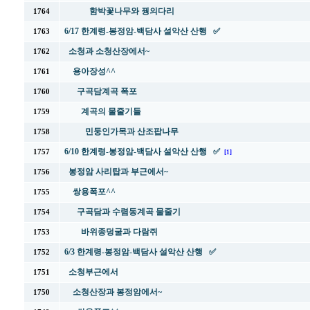
함박꽃나무와 꿩의다리
1764
6/17 한계령-봉정암-백담사 설악산 산행 ✅
1763
소청과 소청산장에서~
1762
용아장성^^
1761
구곡담계곡 폭포
1760
계곡의 물줄기들
1759
민둥인가목과 산조팝나무
1758
6/10 한계령-봉정암-백담사 설악산 산행 ✅
1757
[1]
봉정암 사리탑과 부근에서~
1756
쌍용폭포^^
1755
구곡담과 수렴동계곡 물줄기
1754
바위종덩굴과 다람쥐
1753
6/3 한계령-봉정암-백담사 설악산 산행 ✅
1752
소청부근에서
1751
소청산장과 봉정암에서~
1750