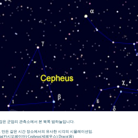
잡은 군업리 관측소에서 본 북쪽 밤하늘입니다.
Ciel'로 만든 같은 시간 장소에서의 유사한 시각의 시뮬레이션임.
opeia(카시오페이아) Cepheus(세페우스) Draco(용)