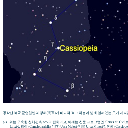
공작산 북쪽 군업천변의 광해(光害)가 비교적 적고 하늘이 넓게 열려있는 곳에 자리
p.s. 위는 구축한 천체관측 cctv의 캡처이고, 아래는 천문 프로그램인 'Cartes du 
Linx(살쾡이) Camelopardalis(기린) Ursa Major(큰곰) Ursa Minor(작은곰) Cassi