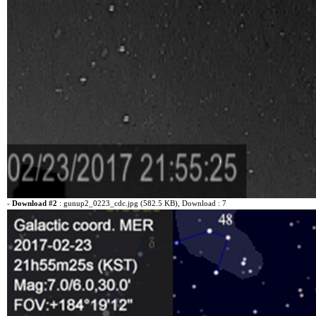
-
Download #2
:
gunup2_0223_cdc.jpg (582.5 KB)
, Download : 7