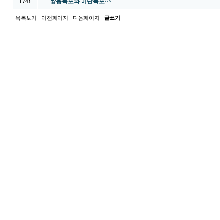
쌍용폭포와 이단폭포^^
1743
목록보기
이전페이지
다음페이지
글쓰기