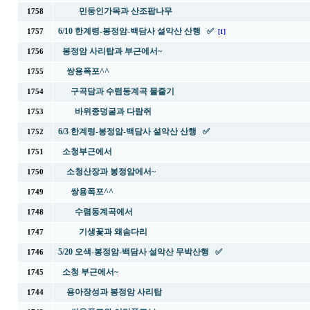
민둥인가목과 산조팝나무
1758
6/10 한계령-봉정암-백담사 설악산 산행 ✅
1757
[1]
봉정암 사리탑과 부근에서~
1756
쌍용폭포^^
1755
구곡담과 수렴동계곡 물줄기
1754
바위종덩굴과 다람쥐
1753
6/3 한계령-봉정암-백담사 설악산 산행 ✅
1752
소청부근에서
1751
소청산장과 봉정암에서~
1750
쌍용폭포^^
1749
수렴동계곡에서
1748
기생꽃과 왜솜다리
1747
5/20 오색-봉정암-백담사 설악산 무박산행 ✅
1746
소청 부근에서~
1745
용아장성과 봉정암 사리탑
1744