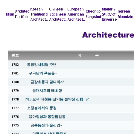
번호
제 목
봉정임사리탑 주변
1782
구곡담의 폭포들~
1781
금강초롱과 말나리^^
1780
등대시호와 배초향
1779
7/15 오색-대청봉-설악동 설악산 산행 ✅
1778
소청봉에서의 풍경
1777
용아장성과 봉정암암봉
1776
공룡능선과 울산암~
1775