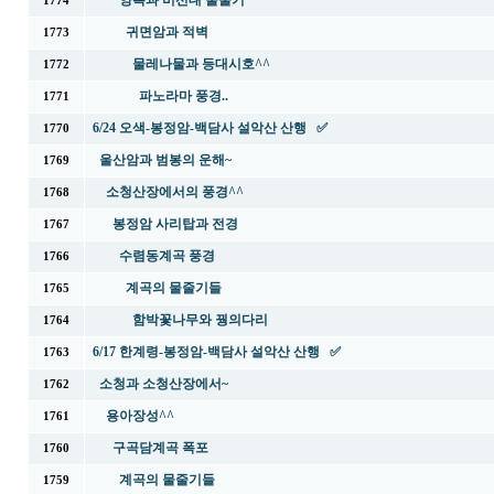
양폭과 비선대 물줄기
1774
귀면암과 적벽
1773
물레나물과 등대시호^^
1772
파노라마 풍경..
1771
6/24 오색-봉정암-백담사 설악산 산행 ✅
1770
울산암과 범봉의 운해~
1769
소청산장에서의 풍경^^
1768
봉정암 사리탑과 전경
1767
수렴동계곡 풍경
1766
계곡의 물줄기들
1765
함박꽃나무와 꿩의다리
1764
6/17 한계령-봉정암-백담사 설악산 산행 ✅
1763
소청과 소청산장에서~
1762
용아장성^^
1761
구곡담계곡 폭포
1760
계곡의 물줄기들
1759