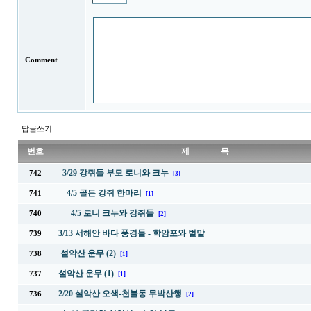
Comment
답글쓰기
번호
제 목
3/29 강쥐들 부모 로니와 크누
742
[3]
4/5 골든 강쥐 한마리
741
[1]
4/5 로니 크누와 강쥐들
740
[2]
3/13 서해안 바다 풍경들 - 학암포와 벌말
739
설악산 운무 (2)
738
[1]
설악산 운무 (1)
737
[1]
2/20 설악산 오색-천불동 무박산행
736
[2]