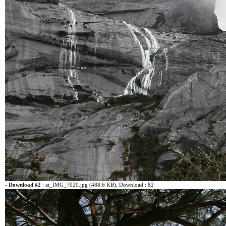
-
Download #2
:
at_IMG_7020.jpg (488.6 KB)
, Download : 82