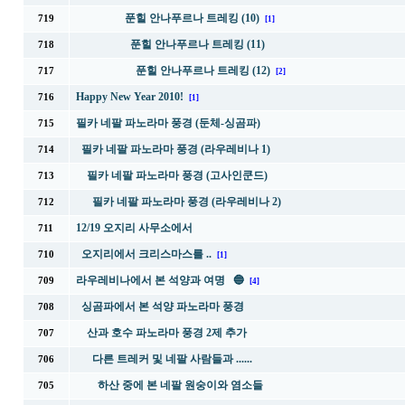
푼힐 안나푸르나 트레킹 (10)
719
[1]
푼힐 안나푸르나 트레킹 (11)
718
푼힐 안나푸르나 트레킹 (12)
717
[2]
Happy New Year 2010!
716
[1]
필카 네팔 파노라마 풍경 (둔체-싱곰파)
715
필카 네팔 파노라마 풍경 (라우레비나 1)
714
필카 네팔 파노라마 풍경 (고사인쿤드)
713
필카 네팔 파노라마 풍경 (라우레비나 2)
712
12/19 오지리 사무소에서
711
오지리에서 크리스마스를 ..
710
[1]
라우레비나에서 본 석양과 여명 🔵
709
[4]
싱곰파에서 본 석양 파노라마 풍경
708
산과 호수 파노라마 풍경 2제 추가
707
다른 트레커 및 네팔 사람들과 ......
706
하산 중에 본 네팔 원숭이와 염소들
705