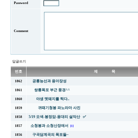
Password
Comment
답글쓰기
번호
제 목
공룡능선과 용아장성
1862
쌍룡폭포 부근 풍경^^
1861
야생 멧돼지를 찍다..
1860
귀때기청봉 파노라마 사진
1859
5/19 오색-봉정암-용대리 설악산 ✅
1858
소청봉과 소청산장애서
1857
[1]
구곡담계곡의 폭포들~
1856