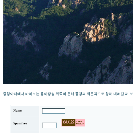
중청아래에서 바라보는 용아장성 위쪽의 운해 풍경과 희운각으로 향해 내려갈 때 
Name
Spamfree