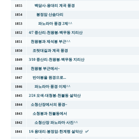
백담사-용대리 계곡 풍경
1855
봉정암 산솜다리
1854
파노라마 풍경 2제^^
1853
4/7 중산리-천왕봉-백무동 지리산
1852
천왕봉과 제석봉 부근^^
1851
조릿대길과 계곡 풍경
1850
3/10 중산리-천왕봉-백무동 지리산
1849
천왕봉 부근에서~
1848
반야봉을 원경으로...
1847
파노라마 풍경 이제^^
1846
2/24 오색-대청봉-천불동 설악산
1845
소청산장에서의 풍경~
1844
소청봉과 천불동에서
1843
소청산장 파노라마 사진^^
1842
1/6 용대리-봉정암-한계령 설악산 ✅
1841