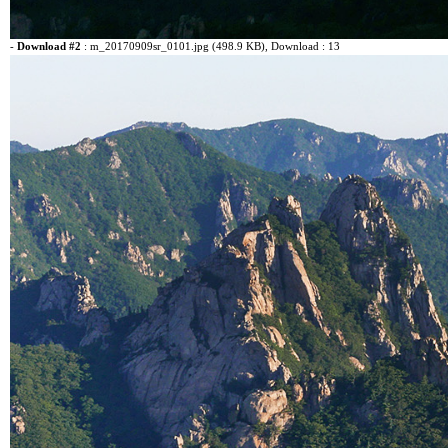
-
Download #2
:
m_20170909sr_0101.jpg (498.9 KB)
, Download : 13