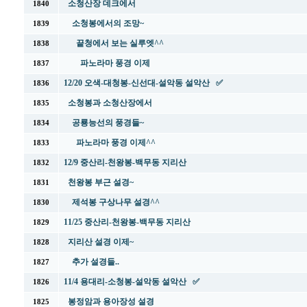
소청산장 데크에서
1840
소청봉에서의 조망~
1839
끝청에서 보는 실루엣^^
1838
파노라마 풍경 이제
1837
12/20 오색-대청봉-신선대-설악동 설악산 ✅
1836
소청봉과 소청산장에서
1835
공룡능선의 풍경들~
1834
파노라마 풍경 이제^^
1833
12/9 중산리-천왕봉-백무동 지리산
1832
천왕봉 부근 설경~
1831
제석봉 구상나무 설경^^
1830
11/25 중산리-천왕봉-백무동 지리산
1829
지리산 설경 이제~
1828
추가 설경들..
1827
11/4 용대리-소청봉-설악동 설악산 ✅
1826
봉정암과 용아장성 설경
1825