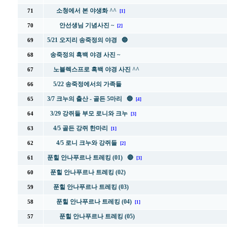
소청에서 본 야생화 ^^
71
[1]
안선생님 기념사진 ~
70
[2]
5/21 오지리 송죽정의 야경 🔵
69
송죽정의 흑백 야경 사진 ~
68
노블렉스프로 흑백 야경 사진 ^^
67
5/22 송죽정에서의 가족들
66
3/7 크누의 출산 - 골든 5마리 🔵
65
[4]
3/29 강쥐들 부모 로니와 크누
64
[3]
4/5 골든 강쥐 한마리
63
[1]
4/5 로니 크누와 강쥐들
62
[2]
푼힐 안나푸르나 트레킹 (01) 🔴
61
[3]
푼힐 안나푸르나 트레킹 (02)
60
푼힐 안나푸르나 트레킹 (03)
59
푼힐 안나푸르나 트레킹 (04)
58
[1]
푼힐 안나푸르나 트레킹 (05)
57