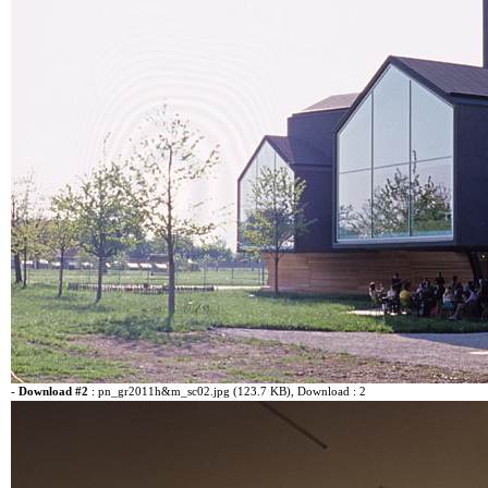
-
Download #2
:
pn_gr2011h&m_sc02.jpg (123.7 KB)
, Download : 2