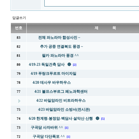
답글쓰기
번호
제 목
전체 파노라마 합성사진 ~
83
추가 공중 연결복도 풍경 ~
82
필카 파노라마 풍경 ^^
81
4/19-23 독일건축 답사 🔵
80
[2]
4/19 푸랑크푸르트 마이자일
79
4/20 데사우 바우하우스
78
4/21 볼프스부르그 페노과학센터
77
4/22 바일암라인 비트라하우스
4/23 바일암라인 소방서(전시관)
75
6/20 한계령-봉정암-백담사 설악산 산행 🔵
74
[5]
구곡담 사자바위 ^^
73
[1]
구곡담 다단폭포 ^^
72
[1]