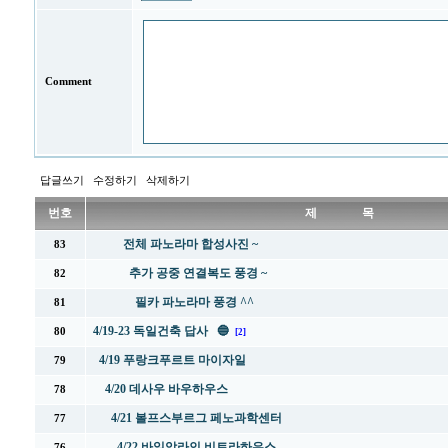
Comment
답글쓰기
수정하기
삭제하기
번호
제 목
전체 파노라마 합성사진 ~
83
추가 공중 연결복도 풍경 ~
82
필카 파노라마 풍경 ^^
81
4/19-23 독일건축 답사 🔵
80
[2]
4/19 푸랑크푸르트 마이자일
79
4/20 데사우 바우하우스
78
4/21 볼프스부르그 페노과학센터
77
4/22 바일암라인 비트라하우스
76