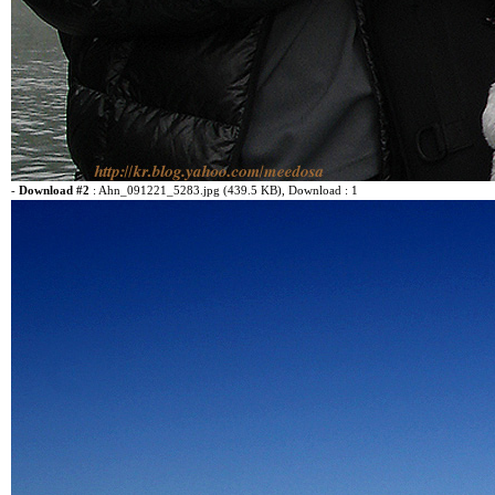
-
Download #2
:
Ahn_091221_5283.jpg (439.5 KB)
, Download : 1