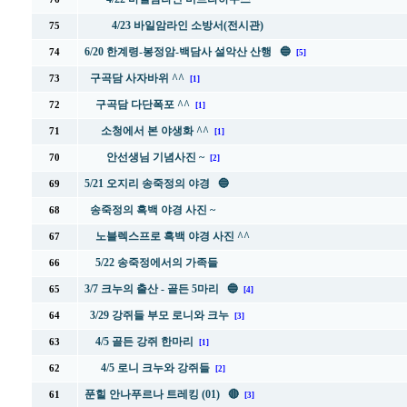
4/23 바일암라인 소방서(전시관)
75
6/20 한계령-봉정암-백담사 설악산 산행 🔵
74
[5]
구곡담 사자바위 ^^
73
[1]
구곡담 다단폭포 ^^
72
[1]
소청에서 본 야생화 ^^
71
[1]
안선생님 기념사진 ~
70
[2]
5/21 오지리 송죽정의 야경 🔵
69
송죽정의 흑백 야경 사진 ~
68
노블렉스프로 흑백 야경 사진 ^^
67
5/22 송죽정에서의 가족들
66
3/7 크누의 출산 - 골든 5마리 🔵
65
[4]
3/29 강쥐들 부모 로니와 크누
64
[3]
4/5 골든 강쥐 한마리
63
[1]
4/5 로니 크누와 강쥐들
62
[2]
푼힐 안나푸르나 트레킹 (01) 🔴
61
[3]