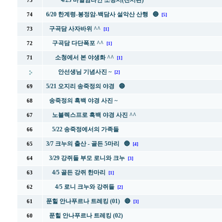
4/23 바일암라인 소방서(전시관)
75
6/20 한계령-봉정암-백담사 설악산 산행 🔵
74
[5]
구곡담 사자바위 ^^
73
[1]
구곡담 다단폭포 ^^
72
[1]
소청에서 본 야생화 ^^
71
[1]
안선생님 기념사진 ~
[2]
5/21 오지리 송죽정의 야경 🔵
69
송죽정의 흑백 야경 사진 ~
68
노블렉스프로 흑백 야경 사진 ^^
67
5/22 송죽정에서의 가족들
66
3/7 크누의 출산 - 골든 5마리 🔵
65
[4]
3/29 강쥐들 부모 로니와 크누
64
[3]
4/5 골든 강쥐 한마리
63
[1]
4/5 로니 크누와 강쥐들
62
[2]
푼힐 안나푸르나 트레킹 (01) 🔴
61
[3]
푼힐 안나푸르나 트레킹 (02)
60