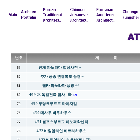
번호
제 목
전체 파노라마 합성사진 ~
83
추가 공중 연결복도 풍경 ~
82
필카 파노라마 풍경 ^^
81
4/19-23 독일건축 답사 🔵
80
[2]
4/19 푸랑크푸르트 마이자일
79
4/20 데사우 바우하우스
78
4/21 볼프스부르그 페노과학센터
77
4/22 바일암라인 비트라하우스
76