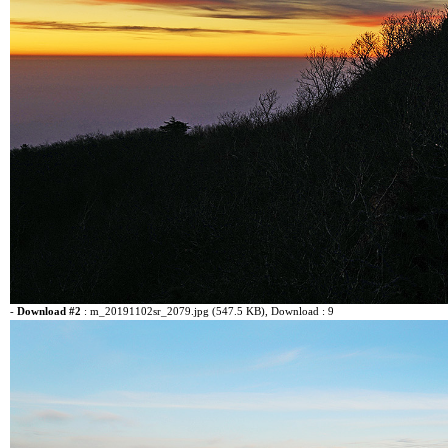
-
Download #2
:
m_20191102sr_2079.jpg (547.5 KB)
, Download : 9