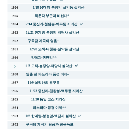
1/18 용대리-봉정암-설악동 설악산
1966
희운각 부근과 비선대*
1965
12/14 중산리-천왕봉-백무동 지리산 ✅
1964
12/21 한계령-봉정암-백담사 설악산
1963
구곡담 계곡의 얼음~
1962
12/28 오색-대청봉-설악동 설악산
1961
양폭과 귀면암^^
1960
11/3 오색-봉정암-백담사 설악산 ✅
일출 전 파노라마 풍경 이제~
1958
11/9 설악산의 용구름
1957
11/23 중산리-천왕봉-백무동 지리산
1956
11/30 동일 코스 지리산
1955
파노라마 풍경 이제^^
1954
10/6 한계령-봉정암-백담사 설악산 ✅
1953
구곡담 계곡의 단풍과 관음폭포
1952