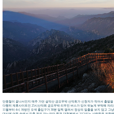
단풍철이 끝나서인지 매주 가던 설악산 금요무박 산악회가 신청자가 적어서 출발을
다행히 제휴사이트인 25시산악회 금요무박 리무진 버스가 있어 뒤늦게 부탁해 자리를
11월부터 4시 개방인 오색 출입구가 30분 일찍 열려서 정상의 일출을 보지 않고 그
대신에 어둠 속에서 일출 전의 파노라마 풍경-대청봉에서 기다리는 사람들을 포함해