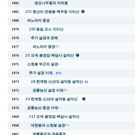
생강나무꽃와 머위꽃
1982
2/15 중산리-천왕봉-백무동 지리산 🔵
1981
파노라마 풍경
1980
2/29 동일 코스 지리산
1979
추가 설경과 운해
1978
파노라마 풍경^^
1977
2/1 오색-봉정암-백담사 설악산 🔵
1976
소청봉 부근의 설경~
1975
추가 설경 이제..
1974
[17]
2/8 한계령-신선대-설악동 설악산
1973
[1]
공룡능선 설경 이제^^
1972
1/4 한계령-신선대-설악동 설악산 🔵
1971
공룡능선 풍경 이제~
1970
1/11 오색-봉정암-백담사 설악산
1969
대청봉과 소청봉 설경^^
1968
쌍룡폭포와 관음폭포
1967