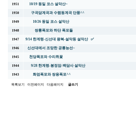
10/19 동일 코스 설악산~
1951
구곡담계곡과 수렴동계곡 단풍^^
1950
10/26 동일 코스 설악산
1949
쌍룡폭포와 하단 폭포들
1948
9/14 한계령-신선대 왕복-설악동 설악산 ✅
1947
신선대에서 조망한 공룡능선~
1946
천당폭포와 수리취꽃
1945
9/28 한계령-봉정암-백담사 설악산
1944
화엄폭포와 쌍용폭포^^
1943
목록보기
이전페이지
다음페이지
글쓰기