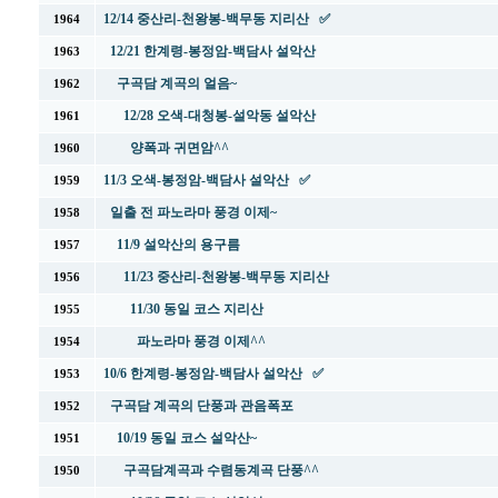
12/14 중산리-천왕봉-백무동 지리산 ✅
1964
12/21 한계령-봉정암-백담사 설악산
1963
구곡담 계곡의 얼음~
1962
12/28 오색-대청봉-설악동 설악산
1961
양폭과 귀면암^^
1960
11/3 오색-봉정암-백담사 설악산 ✅
1959
일출 전 파노라마 풍경 이제~
1958
11/9 설악산의 용구름
1957
11/23 중산리-천왕봉-백무동 지리산
1956
11/30 동일 코스 지리산
1955
파노라마 풍경 이제^^
1954
10/6 한계령-봉정암-백담사 설악산 ✅
1953
구곡담 계곡의 단풍과 관음폭포
1952
10/19 동일 코스 설악산~
1951
구곡담계곡과 수렴동계곡 단풍^^
1950