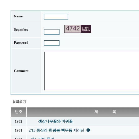
Name
Spamfree
Password
Comment
답글쓰기
번호
제 목
생강나무꽃와 머위꽃
1982
2/15 중산리-천왕봉-백무동 지리산 🔵
1981