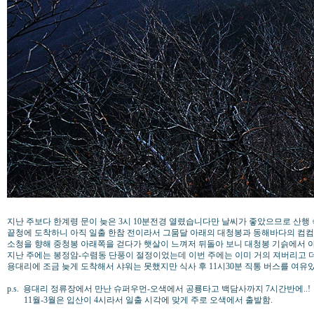
지난 주보다 한계령 문이 늦은 3시 10분전경 열렸습니다만 날씨가 좋았으므로 산행
끝청에 도착하니 아직 일출 한참 전이라서 그뭄달 아래의 대청봉과 동해바다의 컴
소청을 향해 중청봉 아래쪽을 걷다가 햇살이 느껴저 뒤돌아 보니 대청봉 기슭에서 
지난 주에는 봉정암-수렴동 단풍이 절정이었는데 이번 주에는 이미 거의 져버리고 
용대리에 조금 늦게 도착해서 샤워는 못했지만 식사 후 11시30분 직통 버스를 여유있
p.s. 용대리 정류장에서 만난 슈퍼우먼-오색에서 공룡타고 백담사까지 7시간반에..!
11월-3월은 입산이 4시라서 일출 시각에 맞게 주로 오색에서 출발함.