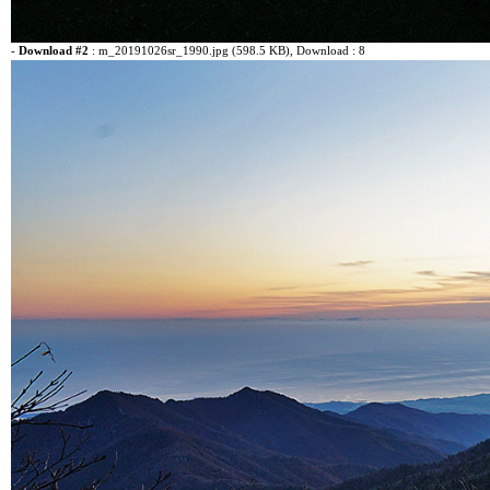
-
Download #2
:
m_20191026sr_1990.jpg (598.5 KB)
, Download : 8