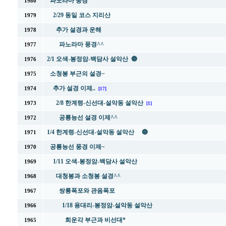
파노라마 풍경
1980
2/29 동일 코스 지리산
1979
추가 설경과 운해
1978
파노라마 풍경^^
1977
2/1 오색-봉정암-백담사 설악산 🔵
1976
소청봉 부근의 설경~
1975
추가 설경 이제..
1974
[17]
2/8 한계령-신선대-설악동 설악산
1973
[1]
공룡능선 설경 이제^^
1972
1/4 한계령-신선대-설악동 설악산 🔵
1971
공룡능선 풍경 이제~
1970
1/11 오색-봉정암-백담사 설악산
1969
대청봉과 소청봉 설경^^
1968
쌍룡폭포와 관음폭포
1967
1/18 용대리-봉정암-설악동 설악산
1966
희운각 부근과 비선대*
1965