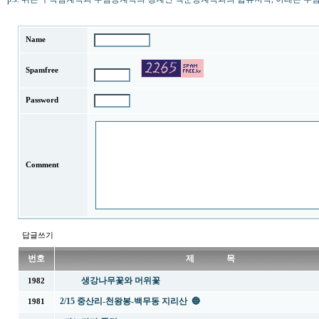
Name
Spamfree
Password
Comment
답글쓰기
번호
제 목
생강나무꽃와 머위꽃
1982
2/15 중산리-천왕봉-백무동 지리산 🔵
1981