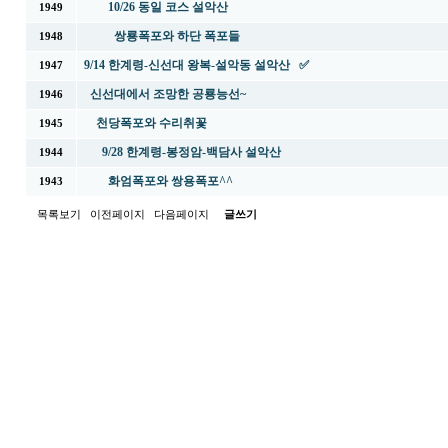
10/26 동일 코스 설악산
1949
쌍룡폭포와 하단 폭포들
1948
9/14 한계령-신선대 왕복-설악동 설악산 ✅
1947
신선대에서 조망한 공룡능선~
1946
천당폭포와 수리취꽃
1945
9/28 한계령-봉정암-백담사 설악산
1944
화엄폭포와 쌍용폭포^^
1943
목록보기
이전페이지
다음페이지
글쓰기