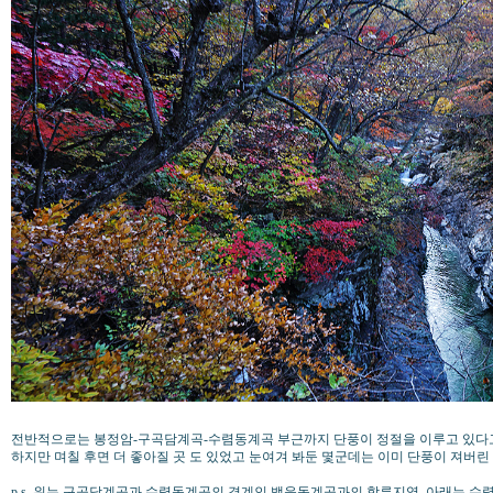
전반적으로는 봉정암-구곡담계곡-수렴동계곡 부근까지 단풍이 정절을 이루고 있다고
하지만 며칠 후면 더 좋아질 곳 도 있었고 눈여겨 봐둔 몇군데는 이미 단풍이 져버린
p.s. 위는 구곡담계곡과 수렴동계곡의 경계인 백운동계곡과의 합류지역, 아래는 수렴