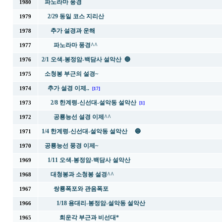
파노라마 풍경
1980
2/29 동일 코스 지리산
1979
추가 설경과 운해
1978
파노라마 풍경^^
1977
2/1 오색-봉정암-백담사 설악산 🔵
1976
소청봉 부근의 설경~
1975
추가 설경 이제..
1974
[17]
2/8 한계령-신선대-설악동 설악산
1973
[1]
공룡능선 설경 이제^^
1972
1/4 한계령-신선대-설악동 설악산 🔵
1971
공룡능선 풍경 이제~
1970
1/11 오색-봉정암-백담사 설악산
1969
대청봉과 소청봉 설경^^
1968
쌍룡폭포와 관음폭포
1967
1/18 용대리-봉정암-설악동 설악산
1966
희운각 부근과 비선대*
1965