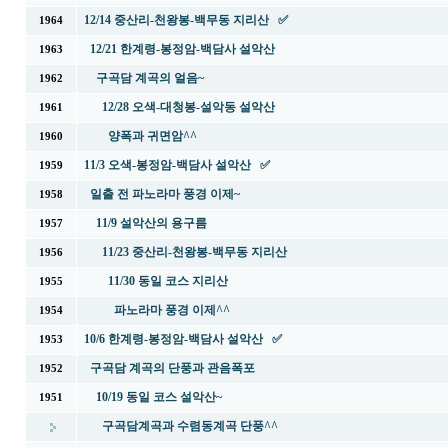
12/14 중산리-천왕봉-백무동 지리산 ✅
1964
12/21 한계령-봉정암-백담사 설악산
1963
구곡담 계곡의 얼음~
1962
12/28 오색-대청봉-설악동 설악산
1961
양폭과 귀면암^^
1960
11/3 오색-봉정암-백담사 설악산 ✅
1959
일출 전 파노라마 풍경 이제~
1958
11/9 설악산의 용구름
1957
11/23 중산리-천왕봉-백무동 지리산
1956
11/30 동일 코스 지리산
1955
파노라마 풍경 이제^^
1954
10/6 한계령-봉정암-백담사 설악산 ✅
1953
구곡담 계곡의 단풍과 관음폭포
1952
10/19 동일 코스 설악산~
1951
구곡담계곡과 수렴동계곡 단풍^^