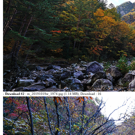
-
Download #2
:
m_20191019sr_1974.jpg (1.14 MB)
, Download : 16