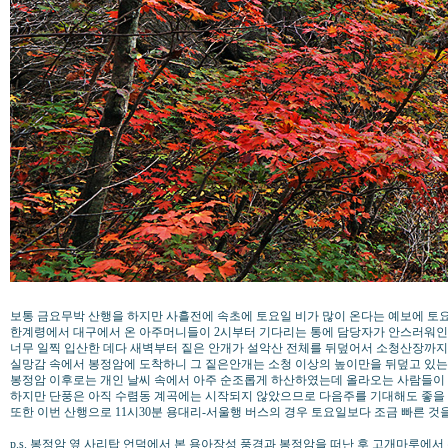
보통 금요무박 산행을 하지만 사흘전에 속초에 토요일 비가 많이 온다는 예보에 토
한계령에서 대구에서 온 아주머니들이 2시부터 기다리는 통에 담당자가 안스러워인
너무 일찍 입산한 데다 새벽부터 짙은 안개가 설악산 전체를 뒤덮어서 소청산장까지
실망감 속에서 봉정암에 도착하니 그 짙은안개는 소청 이상의 높이만을 뒤덮고 있는 
봉정암 이후로는 개인 날씨 속에서 아주 순조롭게 하산하였는데 올라오는 사람들이
하지만 단풍은 아직 수렴동 계곡에는 시작되지 않았으므로 다음주를 기대해도 좋을
또한 이번 산행으로 11시30분 용대리-서울행 버스의 경우 토요일보다 조금 빠른 것
p.s. 봉정암 옆 사리탑 언덕에서 본 용아장성 풍경과 봉정암을 떠난 후 고개마루에서 