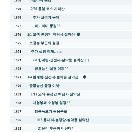
파노라마 풍경
1980
2/29 동일 코스 지리산
1979
추가 설경과 운해
1978
파노라마 풍경^^
1977
2/1 오색-봉정암-백담사 설악산 🔵
1976
소청봉 부근의 설경~
1975
추가 설경 이제..
1974
[17]
2/8 한계령-신선대-설악동 설악산
1973
[1]
공룡능선 설경 이제^^
1972
1/4 한계령-신선대-설악동 설악산 🔵
1971
공룡능선 풍경 이제~
1970
1/11 오색-봉정암-백담사 설악산
1969
대청봉과 소청봉 설경^^
1968
쌍룡폭포와 관음폭포
1967
1/18 용대리-봉정암-설악동 설악산
1966
희운각 부근과 비선대*
1965