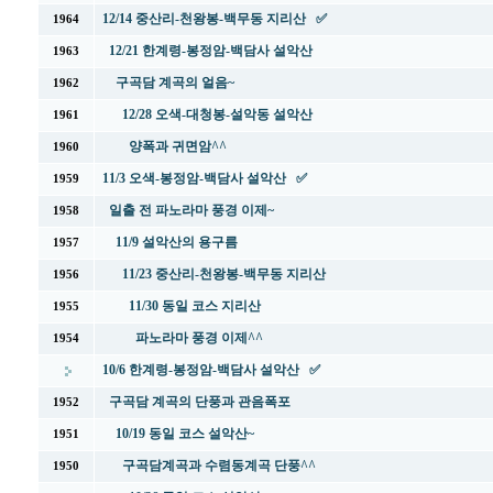
12/14 중산리-천왕봉-백무동 지리산 ✅
1964
12/21 한계령-봉정암-백담사 설악산
1963
구곡담 계곡의 얼음~
1962
12/28 오색-대청봉-설악동 설악산
1961
양폭과 귀면암^^
1960
11/3 오색-봉정암-백담사 설악산 ✅
1959
일출 전 파노라마 풍경 이제~
1958
11/9 설악산의 용구름
1957
11/23 중산리-천왕봉-백무동 지리산
1956
11/30 동일 코스 지리산
1955
파노라마 풍경 이제^^
1954
10/6 한계령-봉정암-백담사 설악산 ✅
구곡담 계곡의 단풍과 관음폭포
1952
10/19 동일 코스 설악산~
1951
구곡담계곡과 수렴동계곡 단풍^^
1950