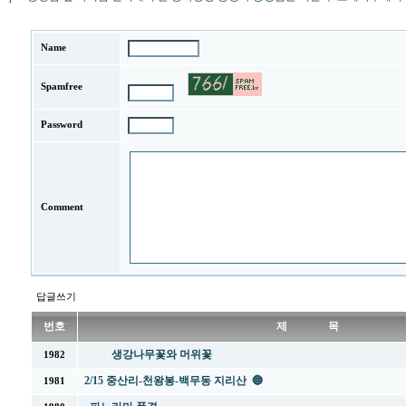
Name
Spamfree
Password
Comment
답글쓰기
번호
제 목
생강나무꽃와 머위꽃
1982
2/15 중산리-천왕봉-백무동 지리산 🔵
1981