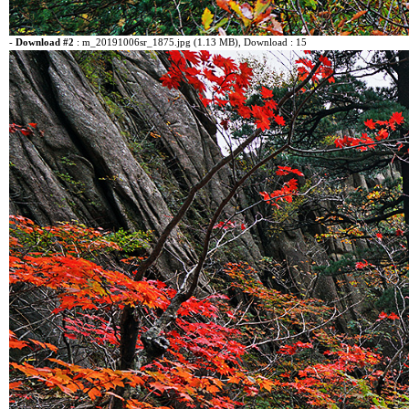
-
Download #2
:
m_20191006sr_1875.jpg (1.13 MB)
, Download : 15