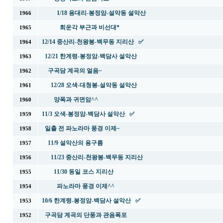
1/18 용대리-봉정암-설악동 설악산
1966
희운각 부근과 비선대*
1965
12/14 중산리-천왕봉-백무동 지리산 ✅
1964
12/21 한계령-봉정암-백담사 설악산
1963
구곡담 계곡의 얼음~
1962
12/28 오색-대청봉-설악동 설악산
1961
양폭과 귀면암^^
1960
11/3 오색-봉정암-백담사 설악산 ✅
1959
일출 전 파노라마 풍경 이제~
1958
11/9 설악산의 용구름
1957
11/23 중산리-천왕봉-백무동 지리산
1956
11/30 동일 코스 지리산
1955
파노라마 풍경 이제^^
1954
10/6 한계령-봉정암-백담사 설악산 ✅
1953
구곡담 계곡의 단풍과 관음폭포
1952