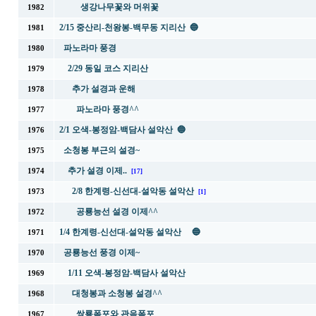
생강나무꽃와 머위꽃
1982
2/15 중산리-천왕봉-백무동 지리산 🔵
1981
파노라마 풍경
1980
2/29 동일 코스 지리산
1979
추가 설경과 운해
1978
파노라마 풍경^^
1977
2/1 오색-봉정암-백담사 설악산 🔵
1976
소청봉 부근의 설경~
1975
추가 설경 이제..
1974
[17]
2/8 한계령-신선대-설악동 설악산
1973
[1]
공룡능선 설경 이제^^
1972
1/4 한계령-신선대-설악동 설악산 🔵
1971
공룡능선 풍경 이제~
1970
1/11 오색-봉정암-백담사 설악산
1969
대청봉과 소청봉 설경^^
1968
쌍룡폭포와 관음폭포
1967