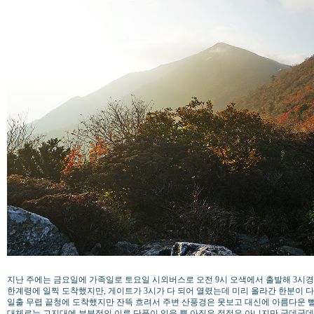
지난 주에는 금요일에 가족일로 토요일 시외버스로 오전 9시 오색에서 출발해 3시
한계령에 일찍 도착했지만, 게이트가 3시가 다 되어 열렸는데 미리 올라간 한분이 다
일출 무렵 끝청에 도착했지만 잔뜩 흐려서 주변 산풍경은 못보고 대신에 아름다운 
대체로는 고지대에 부분적인 이른 단풍이 있을 뿐 아직은 절정은 아니지만 군데군데