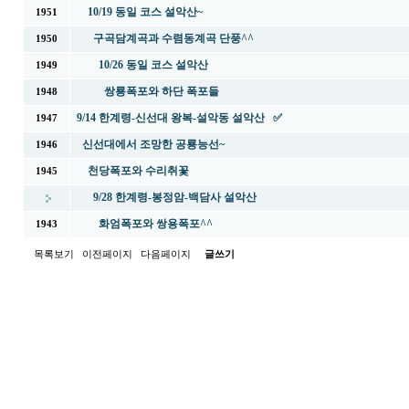
10/19 동일 코스 설악산~
1951
구곡담계곡과 수렴동계곡 단풍^^
1950
10/26 동일 코스 설악산
1949
쌍룡폭포와 하단 폭포들
1948
9/14 한계령-신선대 왕복-설악동 설악산 ✅
1947
신선대에서 조망한 공룡능선~
1946
천당폭포와 수리취꽃
1945
9/28 한계령-봉정암-백담사 설악산
화엄폭포와 쌍용폭포^^
1943
목록보기
이전페이지
다음페이지
글쓰기