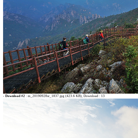
-
Download #2
:
m_20190928sr_1837.jpg (423.6 KB)
, Download : 13