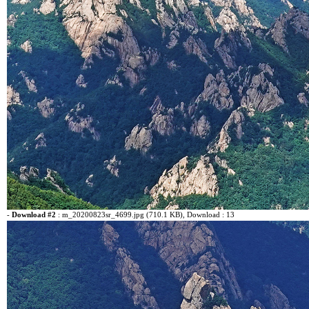
-
Download #2
:
m_20200823sr_4699.jpg (710.1 KB)
, Download : 13