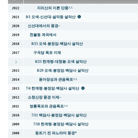
지리산의 이른 단풍^^
2022
8/1 오색-신선대-설악동 설악산 🔵
2021
신선대에서의 풍경~
2020
천불동 계곡에서
2019
8/15 오색-봉정암-백담사 설악산
2018
구곡담 폭포 이제
2017
8/23 한계령-대청봉-오색 설악산
8/29 오색-봉정암-백담사 설악산
2015
용아장성과 관음폭포^^
2014
7/4 한계령-봉정암-백담사 설악산 🔵
2013
소청산장 풍경 이제~
2012
쌍룡폭포와 관음폭포^^
2011
7/11 백담사-봉정암-백담사 설악산
2010
7/18 한계령-봉정암-백담사 설악산
2009
동트기 전 파노라마 풍경*
2008