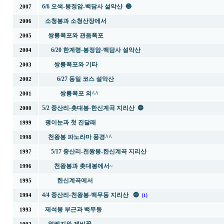
6/6 오색-봉정암-백담사 설악산 🔵
2007
소청봉과 소청산장에서
2006
쌍룡폭포와 관음폭포
2005
6/20 한계령-봉정암-백담사 설악산
2004
쌍룡폭포와 기타
2003
6/27 동일 코스 설악산
2002
쌍룡폭포 외^^
2001
5/2 중산리-촛대봉-한신계곡 지리산 🔵
2000
괭이눈과 첫 진달래
1999
천왕봉 파노라마 풍경^^
1998
5/17 중산리-천왕봉-한신계곡 지리산
1997
천왕봉과 촛대봉에서~
1996
한신계곡에서
1995
4/4 중산리-천왕봉-백무동 지리산 🔵
1994
[1]
제석봉 부근과 백무동
1993