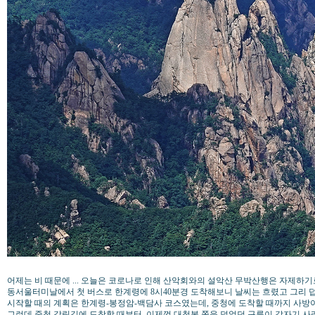
어제는 비 때문에 ... 오늘은 코로나로 인해 산악회와의 설악산 무박산행은 자제하기
동서울터미날에서 첫 버스로 한계령에 8시40분경 도착해보니 날씨는 흐렸고 그리 
시작할 때의 계획은 한계령-봉정암-백담사 코스였는데, 중청에 도착할 때까지 사방이 계
그런데 중청 갈림길에 도착할 때부터, 이제껏 대청봉 쪽을 덮었던 구름이 갑자기 