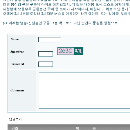
한편 봉정암 쪽은 구름에 아직도 잠겨있었서, 더 짧은 대청봉-오색 코스로 상황에 
대청봉에 오를수록 공룡능선 쪽이 좀 보이기 시작하더니, 마침내 그 위로 하얀 뭉게구름
오색에 3시 5분경 도착해 3시45분 버스를 여유있게 타긴 했는데, 오는 길이 꽤 많
p.s. 아래는 범봉-신선봉만 구름 그늘 밖으로 드러난 순간의 풍경을 망원으로 ...
Name
Spamfree
Password
Comment
답글쓰기
번호
제 목