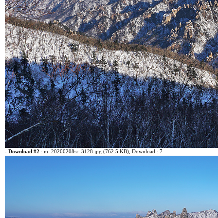
-
Download #2
:
m_20200208sr_3128.jpg (762.5 KB)
, Download : 7