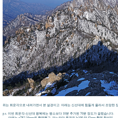
위는 희운각으로 내려가면서 본 설경이고 아래는 신선대에 힘들게 올라서 조망한 장
p.s. 이번 희운각-신선대 왕복에는 평소보다 10분 추가된 70분 정도가 걸렸습니다.
아래는 α7R2 16mm로 촬영했고, 파노라마 풍경은 lx100 약 45mm 촬영 합성임.