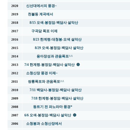
신선대에서의 풍경~
2020
천불동 계곡에서
2019
8/15 오색-봉정암-백담사 설악산
2018
구곡담 폭포 이제
2017
8/23 한계령-대청봉-오색 설악산
2016
8/29 오색-봉정암-백담사 설악산
2015
용아장성과 관음폭포^^
2014
7/4 한계령-봉정암-백담사 설악산 🔵
2013
소청산장 풍경 이제~
2012
쌍룡폭포와 관음폭포^^
2011
7/11 백담사-봉정암-백담사 설악산
2010
7/18 한계령-봉정암-백담사 설악산
2009
동트기 전 파노라마 풍경*
2008
6/6 오색-봉정암-백담사 설악산 🔵
2007
소청봉과 소청산장에서
2006