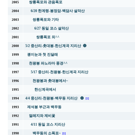
쌍룡폭포와 관음폭포
2005
6/20 한계령-봉정암-백담사 설악산
2004
쌍룡폭포와 기타
2003
6/27 동일 코스 설악산
2002
쌍룡폭포 외^^
2001
5/2 중산리-촛대봉-한신계곡 지리산 🔵
2000
괭이눈과 첫 진달래
1999
천왕봉 파노라마 풍경^^
1998
5/17 중산리-천왕봉-한신계곡 지리산
1997
천왕봉과 촛대봉에서~
1996
한신계곡에서
1995
4/4 중산리-천왕봉-백무동 지리산 🔵
1994
[1]
제석봉 부근과 백무동
1993
얼레지와 제비꽃
1992
4/11 동일 코스 지리산
1991
백무동의 소폭포~
1990
[1]