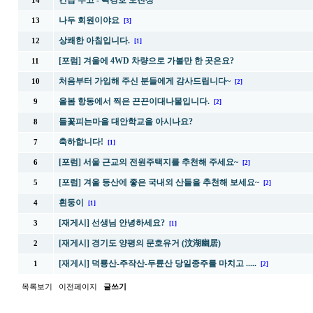
긴급 부고 - 곽경호 모친상
14
나두 회원이야요
13
[3]
상쾌한 아침입니다.
12
[1]
[포럼] 겨울에 4WD 차량으로 가볼만 한 곳은요?
11
처음부터 가입해 주신 분들에게 감사드립니다~
10
[2]
올봄 항동에서 찍은 끈끈이대나물입니다.
9
[2]
들꽃피는마을 대안학교을 아시나요?
8
축하합니다!
7
[1]
[포럼] 서울 근교의 전원주택지를 추천해 주세요~
6
[2]
[포럼] 겨울 등산에 좋은 국내외 산들을 추천해 보세요~
5
[2]
흰둥이
4
[1]
[재게시] 선생님 안녕하세요?
3
[1]
[재게시] 경기도 양평의 문호유거 (汶湖幽居)
2
[재게시] 덕룡산-주작산-두륜산 당일종주를 마치고 .....
1
[2]
목록보기
이전페이지
글쓰기