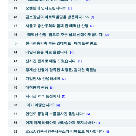
오랫만에 인사드립니다!!!
49
[1]
김소장님의 아르텍빌딩을 방문하다...^^
48
[3]
서울고 총산우회와 함께 한 태백산 산행
47
[2]
태백산 산행- 참으로 추운 날의 산행이엇답니다!
46
[2]
한국전통건축 부문 업데이트 - 배치도/평면도
메일내용을 바로 올립니다.
44
[4]
산사진 관계로 메일 드렸습니다.
43
[1]
청계산 산행에 합류한 최정윤, 김다현 회원님
42
가입인사: 안녕하세요
41
[2]
대청봉의 광풍
40
[1]
지리산 ㅎㄱ 능선에서
39
[5]
이거 어떻습니까?
38
[6]
안면도 풍경과 보름달사진 올립니다~
37
[5]
아제 아제 바라아제 바라승아제 모지사바하
36
[1]
KSKA 김관석건축사무소가 강북으로 이사합니다
35
[6]