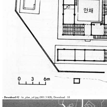
-
Download #2
:
kr_plan_yd.jpg (801.3 KB)
, Download : 10