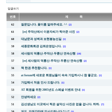
답글쓰기
번호
제 목
질문입니다. 꽃이름 알려주세요. ^^
62
[2]
[re] 주작산에서 이윤자씨가 찍어준 사진
61
[2]
대남문과 성벽과 보현봉능선길
60
[1]
세종문화회관 김최은영입니다.
59
[2]
세사람의 덕룡산-주작산-두륜산 연속산행
58
[10]
[re] 세사람의 덕룡산-주작산-두륜산 연속산행
57
[2]
책 한권 추천합니다.
56
[1]
at forum에 새로운 회원님들이 속속 가입하시니 참 좋군요.
55
[1]
가입해서 처음 인사 드립니다.
54
[1]
AT 회원을 위한 2005년도 스페셜 이벤트 안내
53
[1]
안녕하세요
52
[2]
김선생님도 이곳에서 찍은 설악산 사진은 없을 겁니다. 하하.
51
[7]
저도,,오래간만에 인사드립니다.*^^*
50
[3]