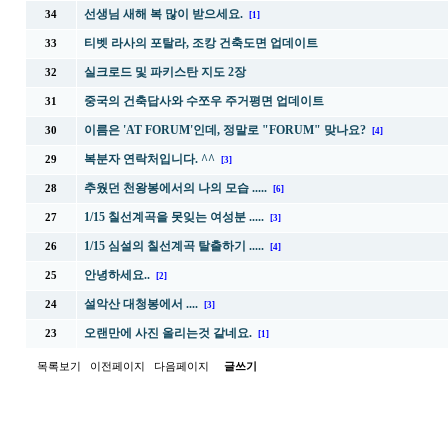
선생님 새해 복 많이 받으세요.
34
[1]
티벳 라사의 포탈라, 조캉 건축도면 업데이트
33
실크로드 및 파키스탄 지도 2장
32
중국의 건축답사와 수쪼우 주거평면 업데이트
31
이름은 'AT FORUM'인데, 정말로 "FORUM" 맞나요?
30
[4]
복분자 연락처입니다. ^^
29
[3]
추웠던 천왕봉에서의 나의 모습 .....
28
[6]
1/15 칠선계곡을 못잊는 여성분 .....
27
[3]
1/15 심설의 칠선계곡 탈출하기 .....
26
[4]
안녕하세요..
25
[2]
설악산 대청봉에서 ....
24
[3]
오랜만에 사진 올리는것 같네요.
23
[1]
목록보기
이전페이지
다음페이지
글쓰기