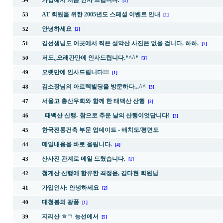
가입해서 처음 인사 드립니다.
54
[1]
AT 회원을 위한 2005년도 스페셜 이벤트 안내
53
[1]
안녕하세요
52
[2]
김선생님도 이곳에서 찍은 설악산 사진은 없을 겁니다. 하하.
51
[7]
저도,,오래간만에 인사드립니다.*^^*
50
[3]
오랫만에 인사드립니다!!!
49
[1]
김소장님의 아르텍빌딩을 방문하다...^^
48
[3]
서울고 총산우회와 함께 한 태백산 산행
47
[2]
태백산 산행- 참으로 추운 날의 산행이엇답니다!
46
[2]
한국전통건축 부문 업데이트 - 배치도/평면도
45
메일내용을 바로 올립니다.
44
[4]
산사진 관계로 메일 드렸습니다.
43
[1]
청계산 산행에 합류한 최정윤, 김다현 회원님
42
가입인사: 안녕하세요
41
[2]
대청봉의 광풍
40
[1]
지리산 ㅎㄱ 능선에서
39
[5]