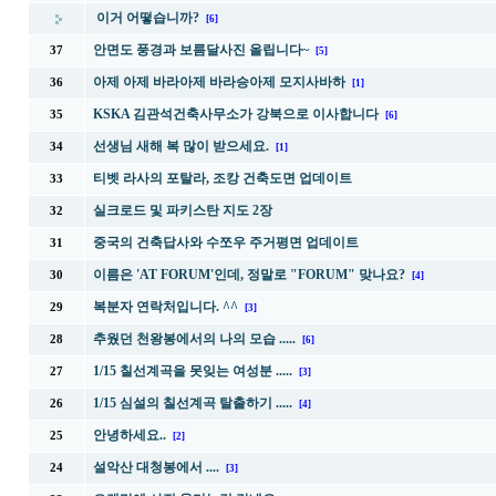
이거 어떻습니까?
[6]
안면도 풍경과 보름달사진 올립니다~
37
[5]
아제 아제 바라아제 바라승아제 모지사바하
36
[1]
KSKA 김관석건축사무소가 강북으로 이사합니다
35
[6]
선생님 새해 복 많이 받으세요.
34
[1]
티벳 라사의 포탈라, 조캉 건축도면 업데이트
33
실크로드 및 파키스탄 지도 2장
32
중국의 건축답사와 수쪼우 주거평면 업데이트
31
이름은 'AT FORUM'인데, 정말로 "FORUM" 맞나요?
30
[4]
복분자 연락처입니다. ^^
29
[3]
추웠던 천왕봉에서의 나의 모습 .....
28
[6]
1/15 칠선계곡을 못잊는 여성분 .....
27
[3]
1/15 심설의 칠선계곡 탈출하기 .....
26
[4]
안녕하세요..
25
[2]
설악산 대청봉에서 ....
24
[3]