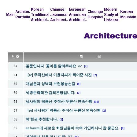
번호
제 목
질문입니다. 꽃이름 알려주세요. ^^
62
[2]
[re] 주작산에서 이윤자씨가 찍어준 사진
61
[2]
대남문과 성벽과 보현봉능선길
60
[1]
세종문화회관 김최은영입니다.
59
[2]
세사람의 덕룡산-주작산-두륜산 연속산행
58
[10]
[re] 세사람의 덕룡산-주작산-두륜산 연속산행
57
[2]
책 한권 추천합니다.
56
[1]
at forum에 새로운 회원님들이 속속 가입하시니 참 좋군요.
55
[1]