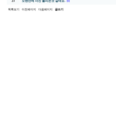
오랜만에 사진 올리는것 같네요.
23
[1]
목록보기
이전페이지
다음페이지
글쓰기