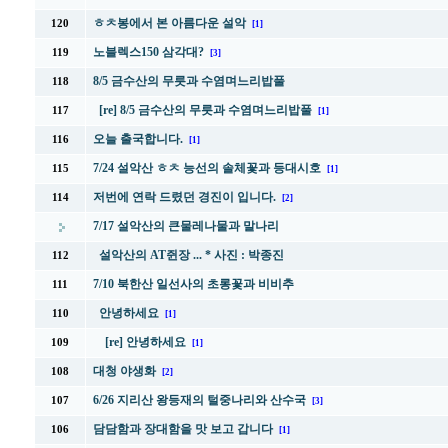
ㅎㅊ봉에서 본 아름다운 설악
120
[1]
노블렉스150 삼각대?
119
[3]
8/5 금수산의 무릇과 수염며느리밥풀
118
[re] 8/5 금수산의 무릇과 수염며느리밥풀
117
[1]
오늘 출국합니다.
116
[1]
7/24 설악산 ㅎㅊ 능선의 솔체꽃과 등대시호
115
[1]
저번에 연락 드렸던 경진이 입니다.
114
[2]
7/17 설악산의 큰물레나물과 말나리
설악산의 AT쥔장 ... * 사진 : 박종진
112
7/10 북한산 일선사의 초롱꽃과 비비추
111
안녕하세요
110
[1]
[re] 안녕하세요
109
[1]
대청 야생화
108
[2]
6/26 지리산 왕등재의 털중나리와 산수국
107
[3]
담담함과 장대함을 맛 보고 갑니다
106
[1]