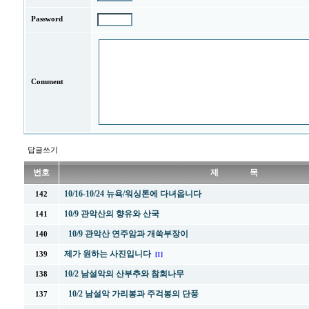
Password
Comment
답글쓰기
번호
제 목
10/16-10/24 뉴욕/워싱톤에 다녀옵니다
142
10/9 관악산의 향유와 산국
141
10/9 관악산 연주암과 개쑥부장이
140
제가 원하는 사진입니다
139
[1]
10/2 남설악의 산부추와 참회나무
138
10/2 남설악 가리봉과 주걱봉의 단풍
137