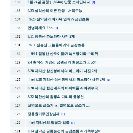
9월 24일 끝청 (1,604m) 단풍 소식입니다
136
[1]
9/25 설악산의 이른 단풍 - 서북주능
135
9/25 설악산의 마가목 열매와 금강초롱
134
안녕하세요!! ^^
133
[1]
9/11 점봉산 파노라마 사진 2제
132
9/11 점봉산 그늘돌쩌귀와 금강초롱
131
9/11 점봉산 산오이풀/개쑥부장이와 수리취
130
9/4 황석산-거망산-금원산의 흰진교와 궁궁이
129
8/28 지리산 삼신봉에서의 파노라마 사진 2제
128
[re] 8/28 지리산 삼신봉에서의 파노라마 사진 2제
127
[2]
8/28 지리산 한신계곡의 바위떡풀과 바위수국
126
8/22 북한산의 참꿩의 다리와 물봉선
125
실명으로 글쓰기 vs. 별명으로 글쓰기 ....
124
정용원이주인장님께
123
[1]
[re] 지리산의 일몰과 일출
122
[1]
8/14 설악산 공룡능선의 금강초롱과 개쑥부장이
121