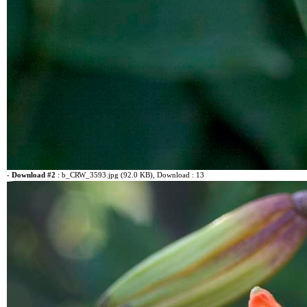
-
Download #2
:
b_CRW_3593.jpg (92.0 KB)
, Download : 13