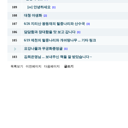
[re] 안녕하세요
109
[1]
대청 야생화
108
[2]
6/26 지리산 왕등재의 털중나리와 산수국
107
[3]
담담함과 장대함을 맛 보고 갑니다
106
[1]
6/19 제천의 털중나리와 개쉬땅나무 ... 기타 링크
105
요강나물과 무궁화종덩굴
[1]
김최은영님 ... 보내주신 책들 잘 받았습니다 ~
103
목록보기
이전페이지
다음페이지
글쓰기