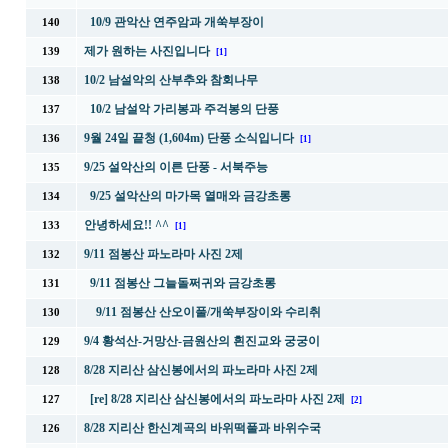
10/9 관악산 연주암과 개쑥부장이
140
제가 원하는 사진입니다
139
[1]
10/2 남설악의 산부추와 참회나무
138
10/2 남설악 가리봉과 주걱봉의 단풍
137
9월 24일 끝청 (1,604m) 단풍 소식입니다
136
[1]
9/25 설악산의 이른 단풍 - 서북주능
135
9/25 설악산의 마가목 열매와 금강초롱
134
안녕하세요!! ^^
133
[1]
9/11 점봉산 파노라마 사진 2제
132
9/11 점봉산 그늘돌쩌귀와 금강초롱
131
9/11 점봉산 산오이풀/개쑥부장이와 수리취
130
9/4 황석산-거망산-금원산의 흰진교와 궁궁이
129
8/28 지리산 삼신봉에서의 파노라마 사진 2제
128
[re] 8/28 지리산 삼신봉에서의 파노라마 사진 2제
127
[2]
8/28 지리산 한신계곡의 바위떡풀과 바위수국
126