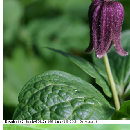
-
Download #2
:
bdod(050612)_166_1.jpg (140.0 KB)
, Download : 6