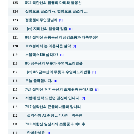
8/22 북한산의 참꿩의 다리와 물봉선
125
실명으로 글쓰기 vs. 별명으로 글쓰기 ....
124
정용원이주인장님께
123
[1]
[re] 지리산의 일몰과 일출
122
[1]
8/14 설악산 공룡능선의 금강초롱과 개쑥부장이
121
ㅎㅊ봉에서 본 아름다운 설악
120
[1]
노블렉스150 삼각대?
119
[3]
8/5 금수산의 무릇과 수염며느리밥풀
118
[re] 8/5 금수산의 무릇과 수염며느리밥풀
117
[1]
오늘 출국합니다.
116
[1]
7/24 설악산 ㅎㅊ 능선의 솔체꽃과 등대시호
115
[1]
저번에 연락 드렸던 경진이 입니다.
114
[2]
7/17 설악산의 큰물레나물과 말나리
113
설악산의 AT쥔장 ... * 사진 : 박종진
112
7/10 북한산 일선사의 초롱꽃과 비비추
111
안녕하세요
110
[1]