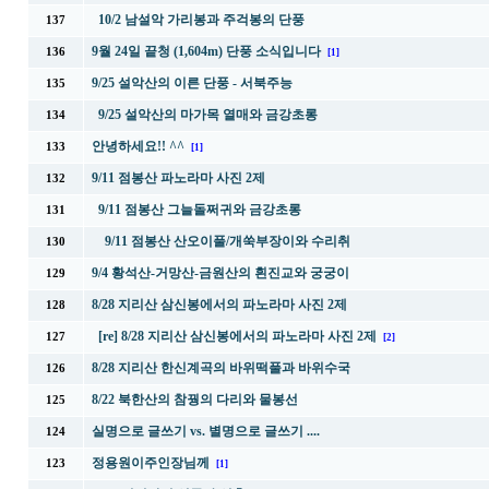
10/2 남설악 가리봉과 주걱봉의 단풍
137
9월 24일 끝청 (1,604m) 단풍 소식입니다
136
[1]
9/25 설악산의 이른 단풍 - 서북주능
135
9/25 설악산의 마가목 열매와 금강초롱
134
안녕하세요!! ^^
133
[1]
9/11 점봉산 파노라마 사진 2제
132
9/11 점봉산 그늘돌쩌귀와 금강초롱
131
9/11 점봉산 산오이풀/개쑥부장이와 수리취
130
9/4 황석산-거망산-금원산의 흰진교와 궁궁이
129
8/28 지리산 삼신봉에서의 파노라마 사진 2제
128
[re] 8/28 지리산 삼신봉에서의 파노라마 사진 2제
127
[2]
8/28 지리산 한신계곡의 바위떡풀과 바위수국
126
8/22 북한산의 참꿩의 다리와 물봉선
125
실명으로 글쓰기 vs. 별명으로 글쓰기 ....
124
정용원이주인장님께
123
[1]