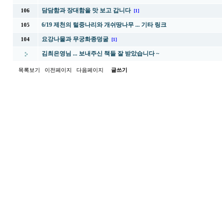
담담함과 장대함을 맛 보고 갑니다
106
[1]
6/19 제천의 털중나리와 개쉬땅나무 ... 기타 링크
105
요강나물과 무궁화종덩굴
104
[1]
김최은영님 ... 보내주신 책들 잘 받았습니다 ~
목록보기
이전페이지
다음페이지
글쓰기