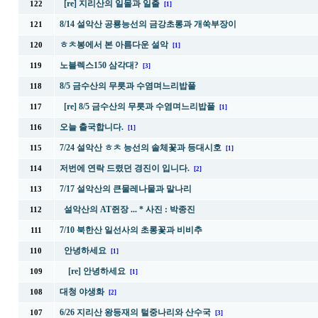
[re] 지리산의 일몰과 일출
122
[1]
8/14 설악산 공룡능선의 금강초롱과 개쑥부장이
121
ㅎㅊ봉에서 본 아름다운 설악
120
[1]
노블렉스150 삼각대?
119
[3]
8/5 금수산의 무릇과 수염며느리밥풀
118
[re] 8/5 금수산의 무릇과 수염며느리밥풀
117
[1]
오늘 출국합니다.
116
[1]
7/24 설악산 ㅎㅊ 능선의 솔체꽃과 등대시호
115
[1]
저번에 연락 드렸던 경진이 입니다.
114
[2]
7/17 설악산의 큰물레나물과 말나리
113
설악산의 AT쥔장 ... * 사진 : 박종진
112
7/10 북한산 일선사의 초롱꽃과 비비추
111
안녕하세요
110
[1]
[re] 안녕하세요
109
[1]
대청 야생화
108
[2]
6/26 지리산 왕등재의 털중나리와 산수국
107
[3]