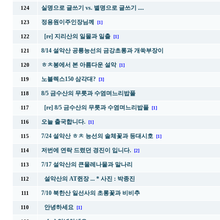
실명으로 글쓰기 vs. 별명으로 글쓰기 ....
124
정용원이주인장님께
123
[1]
[re] 지리산의 일몰과 일출
122
[1]
8/14 설악산 공룡능선의 금강초롱과 개쑥부장이
121
ㅎㅊ봉에서 본 아름다운 설악
120
[1]
노블렉스150 삼각대?
119
[3]
8/5 금수산의 무릇과 수염며느리밥풀
118
[re] 8/5 금수산의 무릇과 수염며느리밥풀
117
[1]
오늘 출국합니다.
116
[1]
7/24 설악산 ㅎㅊ 능선의 솔체꽃과 등대시호
115
[1]
저번에 연락 드렸던 경진이 입니다.
114
[2]
7/17 설악산의 큰물레나물과 말나리
113
설악산의 AT쥔장 ... * 사진 : 박종진
112
7/10 북한산 일선사의 초롱꽃과 비비추
111
안녕하세요
110
[1]