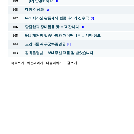
[re] 안녕하세요
109
[1]
대청 야생화
108
[2]
6/26 지리산 왕등재의 털중나리와 산수국
107
[3]
담담함과 장대함을 맛 보고 갑니다
106
[1]
6/19 제천의 털중나리와 개쉬땅나무 ... 기타 링크
105
요강나물과 무궁화종덩굴
104
[1]
김최은영님 ... 보내주신 책들 잘 받았습니다 ~
103
목록보기
이전페이지
다음페이지
글쓰기