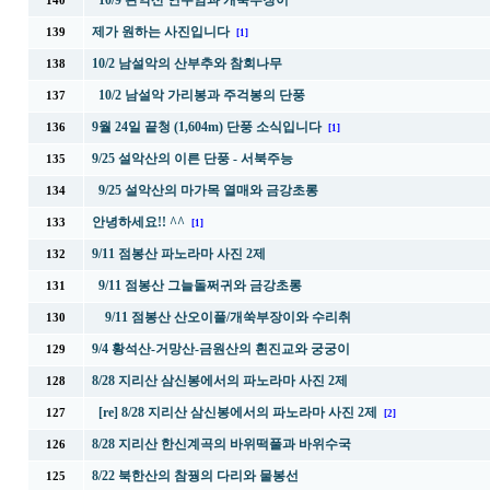
10/9 관악산 연주암과 개쑥부장이
140
제가 원하는 사진입니다
139
[1]
10/2 남설악의 산부추와 참회나무
138
10/2 남설악 가리봉과 주걱봉의 단풍
137
9월 24일 끝청 (1,604m) 단풍 소식입니다
136
[1]
9/25 설악산의 이른 단풍 - 서북주능
135
9/25 설악산의 마가목 열매와 금강초롱
134
안녕하세요!! ^^
133
[1]
9/11 점봉산 파노라마 사진 2제
132
9/11 점봉산 그늘돌쩌귀와 금강초롱
131
9/11 점봉산 산오이풀/개쑥부장이와 수리취
130
9/4 황석산-거망산-금원산의 흰진교와 궁궁이
129
8/28 지리산 삼신봉에서의 파노라마 사진 2제
128
[re] 8/28 지리산 삼신봉에서의 파노라마 사진 2제
127
[2]
8/28 지리산 한신계곡의 바위떡풀과 바위수국
126
8/22 북한산의 참꿩의 다리와 물봉선
125