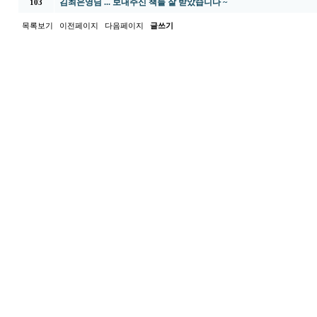
김최은영님 ... 보내주신 책들 잘 받았습니다 ~
103
목록보기
이전페이지
다음페이지
글쓰기