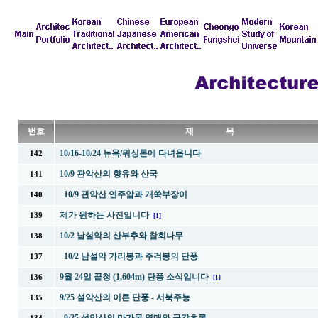
번호
제 목
10/16-10/24 뉴욕/워싱톤에 다녀옵니다
142
10/9 관악산의 향유와 산국
141
10/9 관악산 연주암과 개쑥부장이
140
제가 원하는 사진입니다
139
[1]
10/2 남설악의 산부추와 참회나무
138
10/2 남설악 가리봉과 주걱봉의 단풍
137
9월 24일 끝청 (1,604m) 단풍 소식입니다
136
[1]
9/25 설악산의 이른 단풍 - 서북주능
135