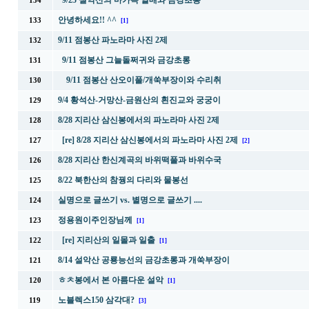
9/25 설악산의 마가목 열매와 금강초롱
134
안녕하세요!! ^^
133
[1]
9/11 점봉산 파노라마 사진 2제
132
9/11 점봉산 그늘돌쩌귀와 금강초롱
131
9/11 점봉산 산오이풀/개쑥부장이와 수리취
130
9/4 황석산-거망산-금원산의 흰진교와 궁궁이
129
8/28 지리산 삼신봉에서의 파노라마 사진 2제
128
[re] 8/28 지리산 삼신봉에서의 파노라마 사진 2제
127
[2]
8/28 지리산 한신계곡의 바위떡풀과 바위수국
126
8/22 북한산의 참꿩의 다리와 물봉선
125
실명으로 글쓰기 vs. 별명으로 글쓰기 ....
124
정용원이주인장님께
123
[1]
[re] 지리산의 일몰과 일출
122
[1]
8/14 설악산 공룡능선의 금강초롱과 개쑥부장이
121
ㅎㅊ봉에서 본 아름다운 설악
120
[1]
노블렉스150 삼각대?
119
[3]