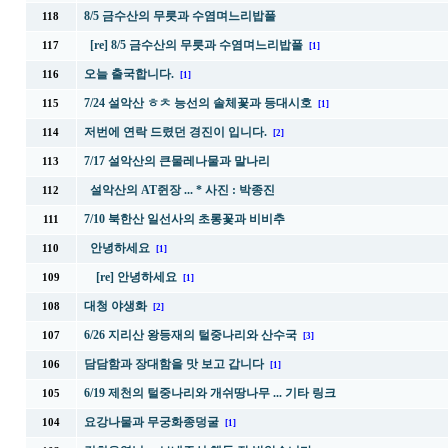
8/5 금수산의 무릇과 수염며느리밥풀
118
[re] 8/5 금수산의 무릇과 수염며느리밥풀
117
[1]
오늘 출국합니다.
116
[1]
7/24 설악산 ㅎㅊ 능선의 솔체꽃과 등대시호
115
[1]
저번에 연락 드렸던 경진이 입니다.
114
[2]
7/17 설악산의 큰물레나물과 말나리
113
설악산의 AT쥔장 ... * 사진 : 박종진
112
7/10 북한산 일선사의 초롱꽃과 비비추
111
안녕하세요
110
[1]
[re] 안녕하세요
109
[1]
대청 야생화
108
[2]
6/26 지리산 왕등재의 털중나리와 산수국
107
[3]
담담함과 장대함을 맛 보고 갑니다
106
[1]
6/19 제천의 털중나리와 개쉬땅나무 ... 기타 링크
105
요강나물과 무궁화종덩굴
104
[1]