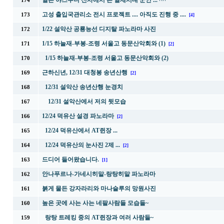
일본 야스쿠니 신사에서 본 일제시대 군인 ... ^^
174
고성 출입국관리소 전시 프로젝트 .... 아직도 진행 중 ....
173
[4]
1/22 설악산 공룡능선 디지탈 파노라마 사진
172
1/15 하늘재-부봉-조령 서울고 동문산악회와 (1)
171
[2]
1/15 하늘재-부봉-조령 서울고 동문산악회와 (2)
170
근하신년, 12/31 대청봉 송년산행
169
[2]
12/31 설악산 송년산행 눈경치
168
12/31 설악산에서 저의 뒷모습
167
12/24 덕유산 설경 파노라마
166
[2]
12/24 덕유산에서 AT쥔장 ...
165
12/24 덕유산의 눈사진 2제 ...
164
[2]
드디어 들어왔습니다.
163
[1]
안나푸르나-가네시히말-랑탕히말 파노라마
162
붉게 물든 강자라리와 마나슬루의 망원사진
161
높은 곳에 사는 사는 네팔사람들 모습들~
160
랑탕 트레킹 중의 AT쥔장과 여러 사람들~
159