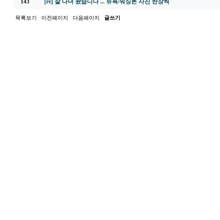
[re] 잘 다녀 왔습니다 ... 뉴욕/워싱톤 사진 한장씩
143
목록보기
이전페이지
다음페이지
글쓰기