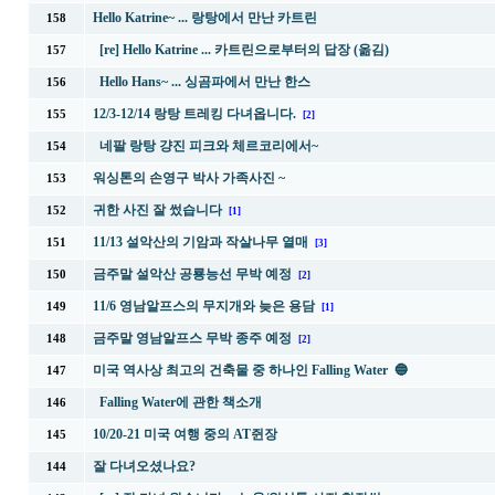
Hello Katrine~ ... 랑탕에서 만난 카트린
158
[re] Hello Katrine ... 카트린으로부터의 답장 (옮김)
157
Hello Hans~ ... 싱곰파에서 만난 한스
156
12/3-12/14 랑탕 트레킹 다녀옵니다.
155
[2]
네팔 랑탕 걍진 피크와 체르코리에서~
154
워싱톤의 손영구 박사 가족사진 ~
153
귀한 사진 잘 썼습니다
152
[1]
11/13 설악산의 기암과 작살나무 열매
151
[3]
금주말 설악산 공룡능선 무박 예정
150
[2]
11/6 영남알프스의 무지개와 늦은 용담
149
[1]
금주말 영남알프스 무박 종주 예정
148
[2]
미국 역사상 최고의 건축물 중 하나인 Falling Water 🔵
147
Falling Water에 관한 책소개
146
10/20-21 미국 여행 중의 AT쥔장
145
잘 다녀오셨나요?
144