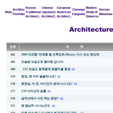
번호
제 목
2006 민건협+민예총 봄 건축강좌-History, 다시 보는 명강좌
182
오늘밤 보길도로 봄마중 갑니다~
181
3/12 보길도 동백꽃과 땅끝마을 풍경
180
[2]
쥔장, 왜 이리 쓸쓸하나요?
179
[2]
쥔장님, 이 곳, 어디인지 생각나시나요?
178
[3]
2/19 지리산의 일출
177
[2]
설악산에서 사진 찍는 쥔장!!
176
[2]
참 열심히 사시는군요.
175
[1]