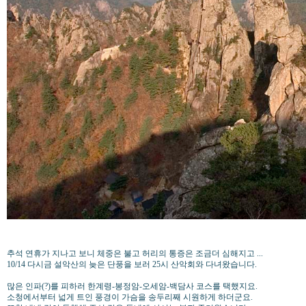
추석 연휴가 지나고 보니 체중은 불고 허리의 통증은 조금더 심해지고 ...
10/14 다시금 설악산의 늦은 단풍을 보러 25시 산악회와 다녀왔습니다.
많은 인파(?)를 피하러 한계령-봉정암-오세암-백담사 코스를 택했지요.
소청에서부터 넓게 트인 풍경이 가슴을 송두리째 시원하게 하더군요.