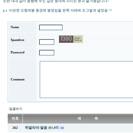
또한 내내 같이 동행해 주신 같은 동네에 사시는 분과 즐거웠습니다~
p.s. 이번엔 오형제봉 풍경에 봉정암을 왼쪽 아래에 조그맣게 녛었음 ^^
Name
Spamfree
Password
Comment
답글쓰기
번호
제 목
히말라야 얼음 쓰나미
262
[1]