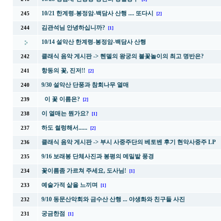
10/21 한계령-봉정암-백담사 산행 .... 또다시
245
[2]
김관석님 안녕하십니까?
244
[1]
10/14 설악산 한계령-봉정암-백담사 산행
클래식 음악 게시판 ->
헨델의 왕궁의 불꽃놀이의 최고 명반은?
242
항동의 꽃, 진저!!
241
[2]
9/30 설악산 단풍과 참회나무 열매
240
이 꽃 이름은?
239
[2]
이 열매는 뭔가요?
238
[1]
하도 썰렁해서......
237
[2]
클래식 음악 게시판 ->
부시 사중주단의 베토벤 후기 현악사중주 LP
236
9/16 보래봉 단체사진과 봉평의 메밀밭 풍경
235
꽃이름좀 가르쳐 주세요, 도사님!
234
[1]
예술가적 삶을 느끼며
233
[1]
9/10 동문산악회와 금수산 산행 ... 야생화와 친구들 사진
232
궁금한점
231
[1]