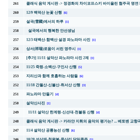
클래식 음악 게시판 -> 정경화의 차이코프스키 바이올린 협주곡 명연 
261
12/9 백덕산 눈꽃 산행
260
[6]
설국(雪國)에서의 하루
259
[1]
설국에서의 행복한 안선생님
258
12/3 태백산-함백산 설경 파노라마 사진
257
[1]
상서(祥瑞)로움이 서린 영주시
256
[1]
[추가] 11/11 설악산 파노라마 사진 2제
255
[1]
11/25 죽령-소백산-구인사 산행
254
[5]
지리산과 함께 호흡하는 사람들
253
[6]
11/18 간월산-신불산-취서산 산행
252
[3]
파노라마 만들기
251
[4]
설악산사진
250
[1]
11/11 설악산 한계령-신선대-천불동 산행
249
[4]
클래식 음악 게시판 ->
카라얀 지휘의 음악의 평가는? ... 베토벤 교향곡
248
11/4 설악산 공룡능선 산행
247
[6]
10/28 성삼재-천왕봉-중산리 당일종주
246
[5]