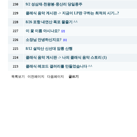
9/2 성삼재-천왕봉-중산리 당일종주
230
클레식 음악 게시판 -> 지금이 LP판 구하는 최적의 시기...?
229
8/26 포항 내연산 폭포 물줄기 ^^
228
이 꽃 이름 아시나요?
227
[2]
소장님 안녕하신지요?
226
[1]
8/12 설악산 신선대 암릉 산행
225
클래식 음악 게시판 -> 나의 클래식 음악 스토리 (1)
224
클래식 레코드 갤러리를 만들었습니다 ^^
223
목록보기
이전페이지
다음페이지
글쓰기