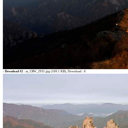
-
Download #2
:
at_CRW_2931.jpg (169.1 KB)
, Download : 6