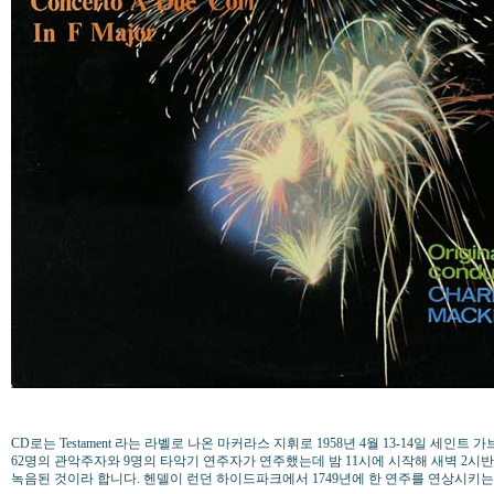
CD로는 Testament 라는 라벨로 나온 마커라스 지휘로 1958년 4월 13-14일 세인
62명의 관악주자와 9명의 타악기 연주자가 연주했는데 밤 11시에 시작해 새벽 2시
녹음된 것이라 합니다. 헨델이 런던 하이드파크에서 1749년에 한 연주를 연상시키