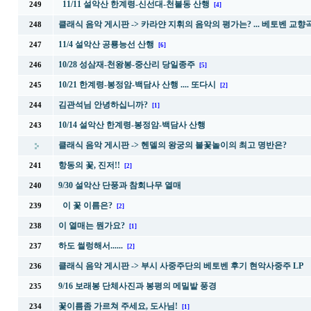
11/11 설악산 한계령-신선대-천불동 산행
249
[4]
클래식 음악 게시판 ->
카라얀 지휘의 음악의 평가는? ... 베토벤 교향곡
248
11/4 설악산 공룡능선 산행
247
[6]
10/28 성삼재-천왕봉-중산리 당일종주
246
[5]
10/21 한계령-봉정암-백담사 산행 .... 또다시
245
[2]
김관석님 안녕하십니까?
244
[1]
10/14 설악산 한계령-봉정암-백담사 산행
243
클래식 음악 게시판 ->
헨델의 왕궁의 불꽃놀이의 최고 명반은?
항동의 꽃, 진저!!
241
[2]
9/30 설악산 단풍과 참회나무 열매
240
이 꽃 이름은?
239
[2]
이 열매는 뭔가요?
238
[1]
하도 썰렁해서......
237
[2]
클래식 음악 게시판 ->
부시 사중주단의 베토벤 후기 현악사중주 LP
236
9/16 보래봉 단체사진과 봉평의 메밀밭 풍경
235
꽃이름좀 가르쳐 주세요, 도사님!
234
[1]