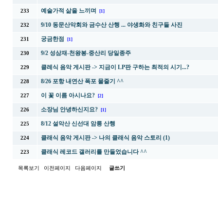
예술가적 삶을 느끼며
233
[1]
9/10 동문산악회와 금수산 산행 ... 야생화와 친구들 사진
232
궁금한점
231
[1]
9/2 성삼재-천왕봉-중산리 당일종주
230
클레식 음악 게시판 -> 지금이 LP판 구하는 최적의 시기...?
229
8/26 포항 내연산 폭포 물줄기 ^^
228
이 꽃 이름 아시나요?
227
[2]
소장님 안녕하신지요?
226
[1]
8/12 설악산 신선대 암릉 산행
225
클래식 음악 게시판 -> 나의 클래식 음악 스토리 (1)
224
클래식 레코드 갤러리를 만들었습니다 ^^
223
목록보기
이전페이지
다음페이지
글쓰기