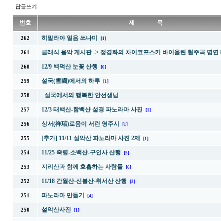
답글쓰기
번호
제 목
히말라야 얼음 쓰나미
262
[1]
클래식 음악 게시판 -> 정경화의 차이코프스키 바이올린 협주곡 명연 
261
12/9 백덕산 눈꽃 산행
260
[6]
설국(雪國)에서의 하루
259
[1]
설국에서의 행복한 안선생님
258
12/3 태백산-함백산 설경 파노라마 사진
257
[1]
상서(祥瑞)로움이 서린 영주시
256
[1]
[추가] 11/11 설악산 파노라마 사진 2제
255
[1]
11/25 죽령-소백산-구인사 산행
254
[5]
지리산과 함께 호흡하는 사람들
253
[6]
11/18 간월산-신불산-취서산 산행
252
[3]
파노라마 만들기
251
[4]
설악산사진
250
[1]