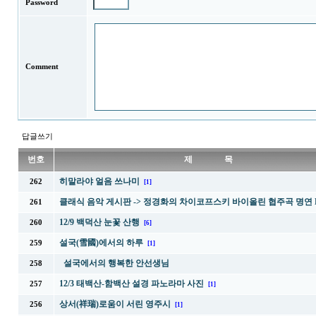
Password
Comment
답글쓰기
번호
제 목
히말라야 얼음 쓰나미
262
[1]
클래식 음악 게시판 -> 정경화의 차이코프스키 바이올린 협주곡 명연 
261
12/9 백덕산 눈꽃 산행
260
[6]
설국(雪國)에서의 하루
259
[1]
설국에서의 행복한 안선생님
258
12/3 태백산-함백산 설경 파노라마 사진
257
[1]
상서(祥瑞)로움이 서린 영주시
256
[1]