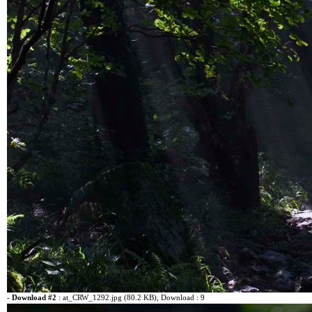
-
Download #2
:
at_CRW_1292.jpg (80.2 KB)
, Download : 9