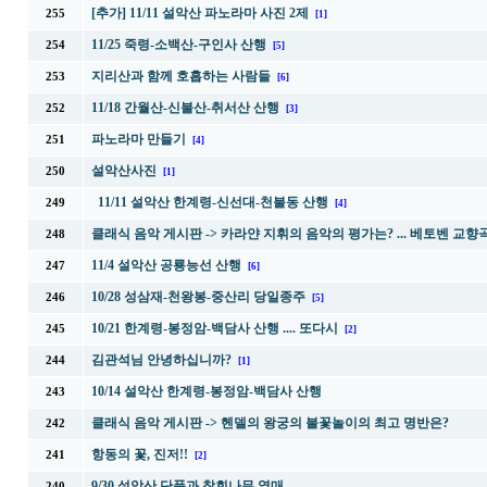
[추가] 11/11 설악산 파노라마 사진 2제
255
[1]
11/25 죽령-소백산-구인사 산행
254
[5]
지리산과 함께 호흡하는 사람들
253
[6]
11/18 간월산-신불산-취서산 산행
252
[3]
파노라마 만들기
251
[4]
설악산사진
250
[1]
11/11 설악산 한계령-신선대-천불동 산행
249
[4]
클래식 음악 게시판 ->
카라얀 지휘의 음악의 평가는? ... 베토벤 교향곡
248
11/4 설악산 공룡능선 산행
247
[6]
10/28 성삼재-천왕봉-중산리 당일종주
246
[5]
10/21 한계령-봉정암-백담사 산행 .... 또다시
245
[2]
김관석님 안녕하십니까?
244
[1]
10/14 설악산 한계령-봉정암-백담사 산행
243
클래식 음악 게시판 ->
헨델의 왕궁의 불꽃놀이의 최고 명반은?
242
항동의 꽃, 진저!!
241
[2]
9/30 설악산 단풍과 참회나무 열매
240