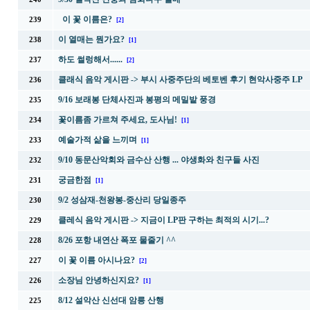
이 꽃 이름은?
239
[2]
이 열매는 뭔가요?
238
[1]
하도 썰렁해서......
237
[2]
클래식 음악 게시판 ->
부시 사중주단의 베토벤 후기 현악사중주 LP
236
9/16 보래봉 단체사진과 봉평의 메밀밭 풍경
235
꽃이름좀 가르쳐 주세요, 도사님!
234
[1]
예술가적 삶을 느끼며
233
[1]
9/10 동문산악회와 금수산 산행 ... 야생화와 친구들 사진
232
궁금한점
231
[1]
9/2 성삼재-천왕봉-중산리 당일종주
230
클레식 음악 게시판 -> 지금이 LP판 구하는 최적의 시기...?
229
8/26 포항 내연산 폭포 물줄기 ^^
228
이 꽃 이름 아시나요?
227
[2]
소장님 안녕하신지요?
226
[1]
8/12 설악산 신선대 암릉 산행
225