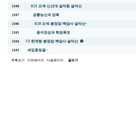
8/21 오색-신선대-설악동 설악산
2108
공룡능선과 양폭
2107
8/28 오색-봉정암-백담사 설악산~
2106
용아장성과 화엄폭포
2105
7/3 한계령-봉정암-백담사 설악산 🔵
2104
세잎종덩굴~
2103
목록보기
이전페이지
다음페이지
글쓰기