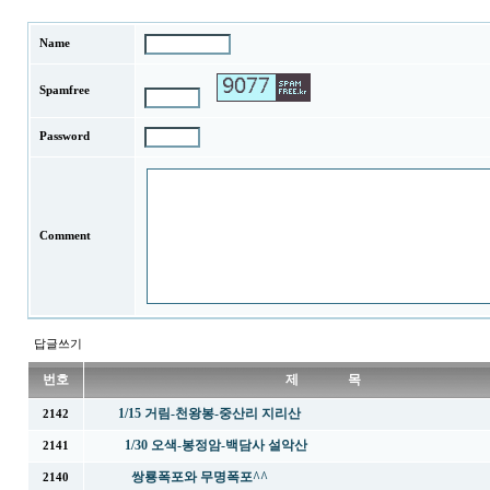
Name
Spamfree
Password
Comment
답글쓰기
번호
제 목
1/15 거림-천왕봉-중산리 지리산
2142
1/30 오색-봉정암-백담사 설악산
2141
쌍룡폭포와 무명폭포^^
2140