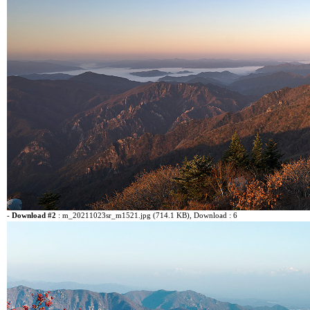
-
Download #2
:
m_20211023sr_m1521.jpg (714.1 KB)
, Download : 6