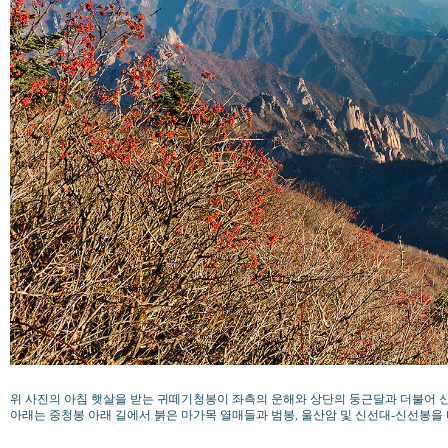
위 사진의 아침 햇살을 받는 귀떼기청봉이 좌측의 운해와 상단의 둥근달과 더불어 
아래는 중청봉 아래 길에서 붉은 마가목 열매들과 범봉, 울산암 및 신선대-신선봉을