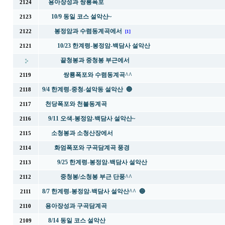
용아장성과 쌍룡폭포
2124
10/9 동일 코스 설악산~
2123
봉정암과 수렴동계곡에서
2122
[1]
10/23 한계령-봉정암-백담사 설악산
2121
끝청봉과 중청봉 부근에서
쌍룡폭포와 수렴동계곡^^
2119
9/4 한계령-중청-설악동 설악산 🔵
2118
천당폭포와 천불동계곡
2117
9/11 오색-봉정암-백담사 설악산~
2116
소청봉과 소청산장에서
2115
화엄폭포와 구곡담계곡 풍경
2114
9/25 한계령-봉정암-백담사 설악산
2113
중청봉/소청봉 부근 단풍^^
2112
8/7 한계령-봉정암-백담사 설악산^^ 🔵
2111
용아장성과 구곡담계곡
2110
8/14 동일 코스 설악산
2109