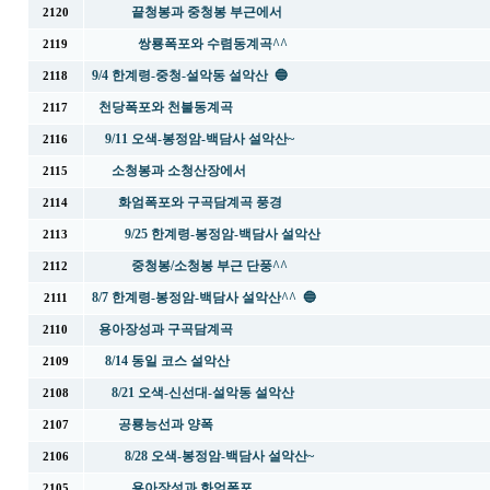
끝청봉과 중청봉 부근에서
2120
쌍룡폭포와 수렴동계곡^^
2119
9/4 한계령-중청-설악동 설악산 🔵
2118
천당폭포와 천불동계곡
2117
9/11 오색-봉정암-백담사 설악산~
2116
소청봉과 소청산장에서
2115
화엄폭포와 구곡담계곡 풍경
2114
9/25 한계령-봉정암-백담사 설악산
2113
중청봉/소청봉 부근 단풍^^
2112
8/7 한계령-봉정암-백담사 설악산^^ 🔵
2111
용아장성과 구곡담계곡
2110
8/14 동일 코스 설악산
2109
8/21 오색-신선대-설악동 설악산
2108
공룡능선과 양폭
2107
8/28 오색-봉정암-백담사 설악산~
2106
용아장성과 화엄폭포
2105