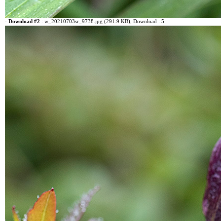
-
Download #2
:
w_20210703sr_9738.jpg (291.9 KB)
, Download : 5