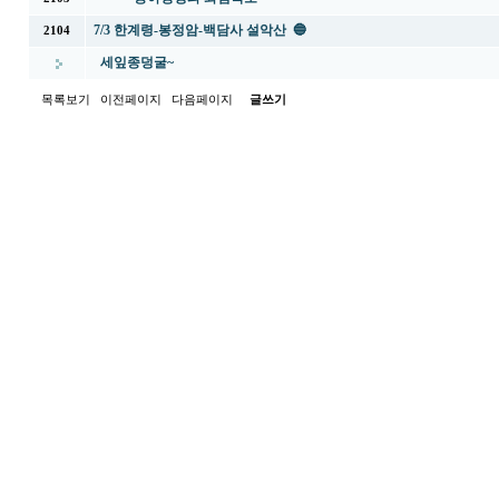
7/3 한계령-봉정암-백담사 설악산 🔵
2104
세잎종덩굴~
목록보기
이전페이지
다음페이지
글쓰기