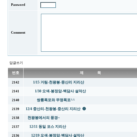
Password
Comment
답글쓰기
번호
제 목
1/15 거림-천왕봉-중산리 지리산
2142
1/30 오색-봉정암-백담사 설악산
2141
쌍룡폭포와 무명폭포^^
2140
12/4 중산리-천왕봉-중산리 지리산 🔵
2139
천왕봉에서의 풍경~
2138
12/11 동일 코스 지리산
2137
12/19 오색-봉정암-백담사 설악산
2136