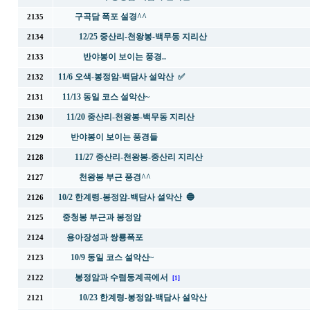
구곡담 폭포 설경^^
2135
12/25 중산리-천왕봉-백무동 지리산
2134
반야봉이 보이는 풍경..
2133
11/6 오색-봉정암-백담사 설악산 ✅
2132
11/13 동일 코스 설악산~
2131
11/20 중산리-천왕봉-백무동 지리산
2130
반야봉이 보이는 풍경들
2129
11/27 중산리-천왕봉-중산리 지리산
2128
천왕봉 부근 풍경^^
2127
10/2 한계령-봉정암-백담사 설악산 🔵
2126
중청봉 부근과 봉정암
2125
용아장성과 쌍룡폭포
2124
10/9 동일 코스 설악산~
2123
봉정암과 수렴동계곡에서
2122
[1]
10/23 한계령-봉정암-백담사 설악산
2121