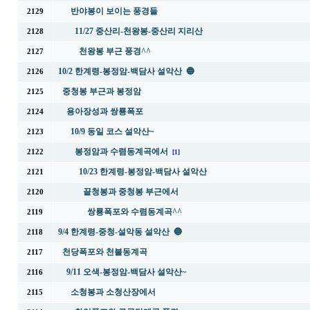
반야봉이 보이는 풍경들
2129
11/27 중산리-천왕봉-중산리 지리산
2128
천왕봉 부근 풍경^^
2127
10/2 한계령-봉정암-백담사 설악산 🔵
2126
중청봉 부근과 봉정암
2125
용아장성과 쌍룡폭포
2124
10/9 동일 코스 설악산~
2123
봉정암과 수렴동계곡에서
2122
[1]
10/23 한계령-봉정암-백담사 설악산
2121
끝청봉과 중청봉 부근에서
2120
쌍룡폭포와 수렴동계곡^^
2119
9/4 한계령-중청-설악동 설악산 🔵
2118
천당폭포와 천불동계곡
2117
9/11 오색-봉정암-백담사 설악산~
2116
소청봉과 소청산장에서
2115