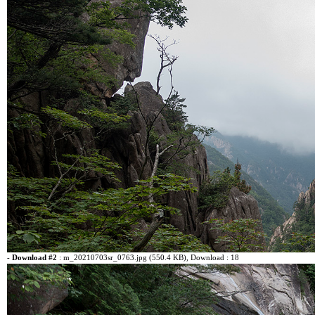
-
Download #2
:
m_20210703sr_0763.jpg (550.4 KB)
, Download : 18