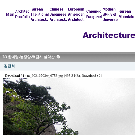
7/3 한계령-봉정암-백담사 설악산 🔵
김관석
-
Download #1
:
m_20210703sr_0756.jpg (495.3 KB)
, Download : 24