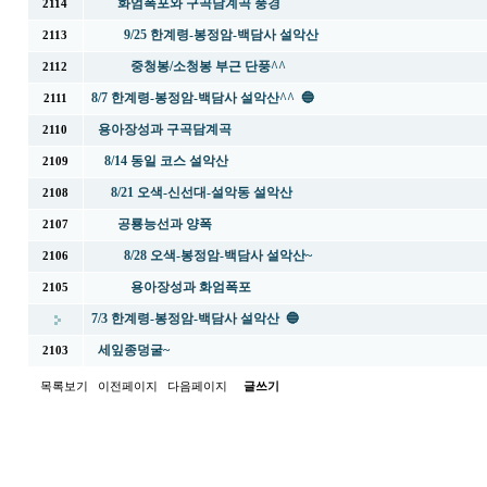
화엄폭포와 구곡담계곡 풍경
2114
9/25 한계령-봉정암-백담사 설악산
2113
중청봉/소청봉 부근 단풍^^
2112
8/7 한계령-봉정암-백담사 설악산^^ 🔵
2111
용아장성과 구곡담계곡
2110
8/14 동일 코스 설악산
2109
8/21 오색-신선대-설악동 설악산
2108
공룡능선과 양폭
2107
8/28 오색-봉정암-백담사 설악산~
2106
용아장성과 화엄폭포
2105
7/3 한계령-봉정암-백담사 설악산 🔵
세잎종덩굴~
2103
목록보기
이전페이지
다음페이지
글쓰기