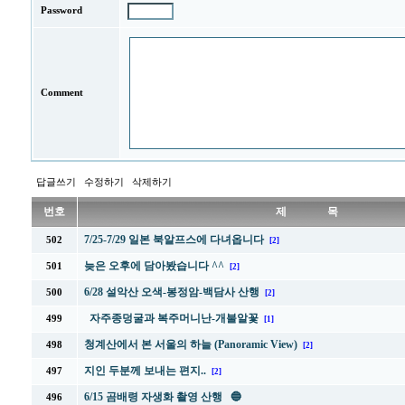
Password
Comment
답글쓰기
수정하기
삭제하기
번호
제 목
7/25-7/29 일본 북알프스에 다녀옵니다
502
[2]
늦은 오후에 담아봤습니다 ^^
501
[2]
6/28 설악산 오색-봉정암-백담사 산행
500
[2]
자주종덩굴과 복주머니난-개불알꽃
499
[1]
청계산에서 본 서울의 하늘 (Panoramic View)
498
[2]
지인 두분께 보내는 편지..
497
[2]
6/15 곰배령 자생화 촬영 산행 🔵
496