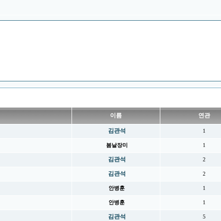
이름
연관
김관석
1
봄날장미
1
김관석
2
김관석
2
안병훈
1
안병훈
1
김관석
5