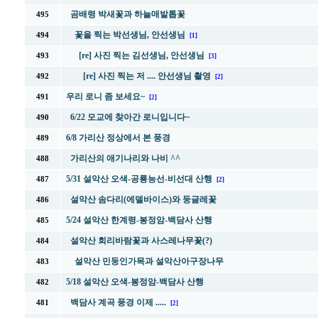
곰배령 박새꽃과 하늘매발톱꽃
495
꽃을 찍는 박선생님, 안선생님
494
[1]
[re] 사진 찍는 김선생님, 안선생님
493
[3]
[re] 사진 찍는 저 .... 안선생님 촬영
492
[2]
우리 로니 좀 보세요~
491
[2]
6/22 모교에 찾아간 로니입니다~
490
6/8 가리산 정상에서 본 풍경
489
가리산의 애기나리와 나비 ^^
488
5/31 설악산 오색-공룡능선-비선대 산행
487
[2]
설악산 솜다리(에델바이스)와 둥글레꽃
486
5/24 설악산 한계령-봉정암-백담사 산행
485
설악산 회리바람꽃과 사스레나무꽃(?)
484
설악산 민둥인가목과 설악산아구장나무
483
5/18 설악산 오색-봉정암-백담사 산행
482
백담사 계곡 풍경 이제 .....
481
[2]