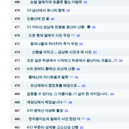
눈밭 얼레지와 초콜렛 핱는 다람쥐
480
[2]
5/4 남산에서 로니와 함께
479
[3]
도봉산에 핀 꽃
478
[4]
5/3 지리산 성삼재-천왕봉-중산리 산행 🔵
477
[3]
드문 흰색 얼레지 사진 두장 ^^
476
[2]
동의나물과 처녀치마 추가 두장
475
[2]
산행을 마치고 ... 금낭화 사진과 제 사진
474
[2]
모든 길은 허공에서 시작되고 허공에서 끝난다는 것을요...!!!
473
[4]
4/26 장박리-황매산-모산재 산행
472
[4]
황매산의 각시붓꽃과 철쭉 ^^
471
[3]
모산재에서 합천호를 배경으로 ...
470
[2]
집중할 수 있다는 그 아름다움..!!! 삶의 한 의미입니다..
469
[5]
계양산에서 찍었습니다 ^^
468
[4]
4/19 광덕산 야생화 촬영
467
[5]
천마괭이눈과 얼레지 사진 한장 더 ^^
466
[3]
4/13 부춘리-성제봉-고소산성 산행
465
[2]