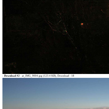
-
Download #2
:
at_IMG_9004.jpg (123.4 KB)
, Download : 18