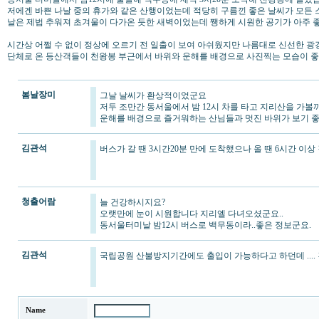
저에겐 바쁜 나날 중의 휴가와 같은 산행이었는데 적당히 구름낀 좋은 날씨가 모든
날은 제법 추워져 초겨울이 다가온 듯한 새벽이었는데 쨍하게 시원한 공기가 아주 
시간상 어쩔 수 없이 정상에 오르기 전 일출이 보여 아쉬웠지만 나름대로 신선한 
단체로 온 등산객들이 천왕봉 부근에서 바위와 운해를 배경으로 사진찍는 모습이 
봄날장미
그날 날씨가 환상적이었군요
저두 조만간 동서울에서 밤 12시 차를 타고 지리산을 가볼
운해를 배경으로 즐거워하는 산님들과 멋진 바위가 보기 좋
김관석
버스가 갈 땐 3시간20분 만에 도착했으나 올 땐 6시간 이
청출어람
늘 건강하시지요?
오랫만에 눈이 시원합니다 지리엘 다녀오셨군요..
동서울터미날 밤12시 버스로 백무동이라..좋은 정보군요.
김관석
국립공원 산불방지기간에도 출입이 가능하다고 하던데 ....
Name