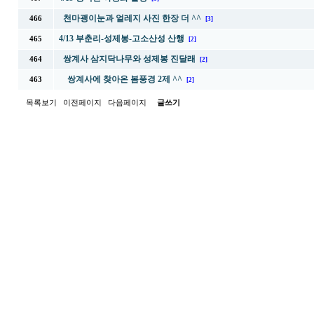
천마괭이눈과 얼레지 사진 한장 더 ^^
466
[3]
4/13 부춘리-성제봉-고소산성 산행
465
[2]
쌍계사 삼지닥나무와 성제봉 진달래
464
[2]
쌍계사에 찾아온 봄풍경 2제 ^^
463
[2]
목록보기
이전페이지
다음페이지
글쓰기