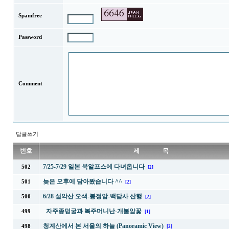
Spamfree
Password
Comment
답글쓰기
번호
제 목
7/25-7/29 일본 북알프스에 다녀옵니다
502
[2]
늦은 오후에 담아봤습니다 ^^
501
[2]
6/28 설악산 오색-봉정암-백담사 산행
500
[2]
자주종덩굴과 복주머니난-개불알꽃
499
[1]
청계산에서 본 서울의 하늘 (Panoramic View)
498
[2]