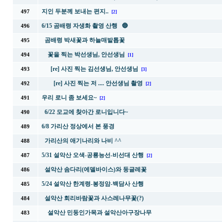
지인 두분께 보내는 편지..
497
[2]
6/15 곰배령 자생화 촬영 산행 🔵
496
곰배령 박새꽃과 하늘매발톱꽃
495
꽃을 찍는 박선생님, 안선생님
494
[1]
[re] 사진 찍는 김선생님, 안선생님
493
[3]
[re] 사진 찍는 저 .... 안선생님 촬영
492
[2]
우리 로니 좀 보세요~
491
[2]
6/22 모교에 찾아간 로니입니다~
490
6/8 가리산 정상에서 본 풍경
489
가리산의 애기나리와 나비 ^^
488
5/31 설악산 오색-공룡능선-비선대 산행
487
[2]
설악산 솜다리(에델바이스)와 둥글레꽃
486
5/24 설악산 한계령-봉정암-백담사 산행
485
설악산 회리바람꽃과 사스레나무꽃(?)
484
설악산 민둥인가목과 설악산아구장나무
483