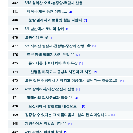
5/18 설악산 오색-봉정암-백담사 산행
482
백담사 계곡 풍경 이제 .....
481
[2]
눈밭 얼레지와 초콜렛 핱는 다람쥐
480
[2]
5/4 남산에서 로니와 함께
479
[3]
도봉산에 핀 꽃
478
[4]
5/3 지리산 성삼재-천왕봉-중산리 산행 🔵
477
[3]
드문 흰색 얼레지 사진 두장 ^^
476
[2]
동의나물과 처녀치마 추가 두장
475
[2]
산행을 마치고 ... 금낭화 사진과 제 사진
474
[2]
모든 길은 허공에서 시작되고 허공에서 끝난다는 것을요...!!!
473
[4]
4/26 장박리-황매산-모산재 산행
472
[4]
황매산의 각시붓꽃과 철쭉 ^^
471
[3]
모산재에서 합천호를 배경으로 ...
470
[2]
집중할 수 있다는 그 아름다움..!!! 삶의 한 의미입니다..
469
[5]
계양산에서 찍었습니다 ^^
468
[4]
4/19 광덕산 야생화 촬영
467
[5]