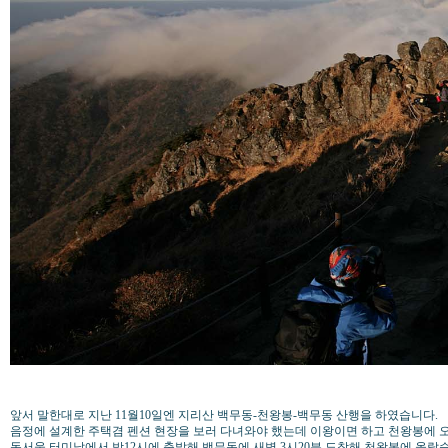
앞서 말한대로 지난 11월10일엔 지리산 백무동-천왕봉-백무동 산행을 하였습니다.
음정에 설계한 주택겸 펜션 현장을 보러 다녀와야 했는데 이왕이면 하고 천왕봉에 
동서울 터미날에서 밤12시에 출발해 백무동에 새벽 3시20분 도착해 천왕봉에 올랐