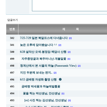
답글쓰기
번호
제 목
7/25-7/29 일본 북알프스에 다녀옵니다
502
[2]
늦은 오후에 담아봤습니다 ^^
501
[2]
6/28 설악산 오색-봉정암-백담사 산행
500
[2]
자주종덩굴과 복주머니난-개불알꽃
499
[1]
청계산에서 본 서울의 하늘 (Panoramic View)
498
[2]
지인 두분께 보내는 편지..
497
[2]
6/15 곰배령 자생화 촬영 산행 🔵
496
곰배령 박새꽃과 하늘매발톱꽃
495
꽃을 찍는 박선생님, 안선생님
494
[1]
[re] 사진 찍는 김선생님, 안선생님
493
[3]