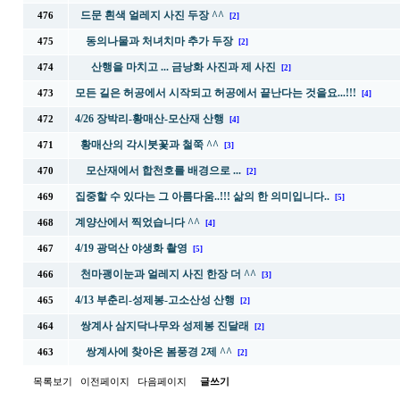
드문 흰색 얼레지 사진 두장 ^^
476
[2]
동의나물과 처녀치마 추가 두장
475
[2]
산행을 마치고 ... 금낭화 사진과 제 사진
474
[2]
모든 길은 허공에서 시작되고 허공에서 끝난다는 것을요...!!!
473
[4]
4/26 장박리-황매산-모산재 산행
472
[4]
황매산의 각시붓꽃과 철쭉 ^^
471
[3]
모산재에서 합천호를 배경으로 ...
470
[2]
집중할 수 있다는 그 아름다움..!!! 삶의 한 의미입니다..
469
[5]
계양산에서 찍었습니다 ^^
468
[4]
4/19 광덕산 야생화 촬영
467
[5]
천마괭이눈과 얼레지 사진 한장 더 ^^
466
[3]
4/13 부춘리-성제봉-고소산성 산행
465
[2]
쌍계사 삼지닥나무와 성제봉 진달래
464
[2]
쌍계사에 찾아온 봄풍경 2제 ^^
463
[2]
목록보기
이전페이지
다음페이지
글쓰기