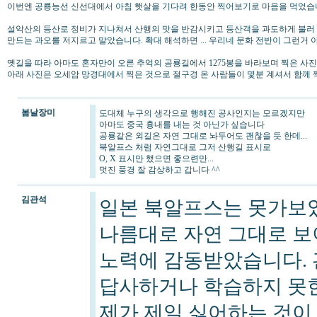
이번엔 공룡능선 신선대에서 아침 햇살을 기다려 한동안 찍어보기로 마음을 먹었습
설악산의 등산로 정비가 지나쳐서 산행의 맛을 반감시키고 등산객을 과도하게 불러
만드는 과오를 저지르고 말았습니다. 확대 해석하면 ... 우리네 문화 전반이 그런거 
옛길을 따라 아마도 혼자만이 오른 추억의 공룡길에서 1275봉을 바라보며 찍은 사진
아래 사진은 오세암 망경대에서 찍은 것으로 절구경 온 사람들이 몇분 계셔서 함께 
봄날장미
도대체 누구의 생각으로 행해진 공사인지는 모르겠지만
아마도 중국 흉내를 내는 것 아닌가 싶습니다
공룡같은 외길은 자연 그대로 놔두어도 괜찮을 듯 한데...
북알프스 처럼 자연그대로 그저 산행길 표시로
O, X 표시만 했으면 좋으련만...
멋진 풍경 잘 감상하고 갑니다 ^^
김관석
일본 북알프스는 못가보
나름대로 자연 그대로 
노력에 감동받았습니다. 
답사하거나 학습하지 못한
제가 제일 싫어하는 것이