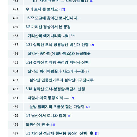
[re] 사진 찍는 저 .... 안선생님 촬영
492
[2]
우리 로니 좀 보세요~
491
[2]
6/22 모교에 찾아간 로니입니다~
490
6/8 가리산 정상에서 본 풍경
489
가리산의 애기나리와 나비 ^^
488
5/31 설악산 오색-공룡능선-비선대 산행
487
[2]
설악산 솜다리(에델바이스)와 둥글레꽃
486
5/24 설악산 한계령-봉정암-백담사 산행
485
설악산 회리바람꽃과 사스레나무꽃(?)
484
설악산 민둥인가목과 설악산아구장나무
483
5/18 설악산 오색-봉정암-백담사 산행
482
백담사 계곡 풍경 이제 .....
481
[2]
눈밭 얼레지와 초콜렛 핱는 다람쥐
480
[2]
5/4 남산에서 로니와 함께
479
[3]
도봉산에 핀 꽃
478
[4]
5/3 지리산 성삼재-천왕봉-중산리 산행 🔵
477
[3]