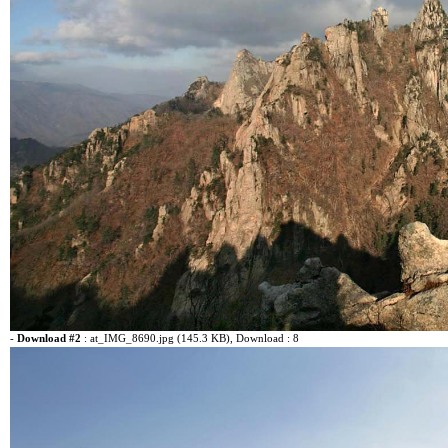
-
Download #2
:
at_IMG_8690.jpg (145.3 KB)
, Download : 8