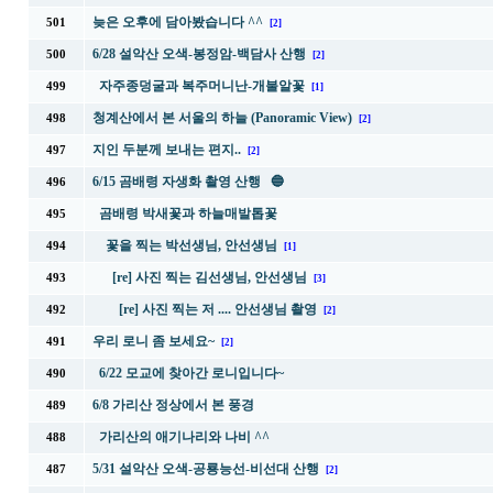
늦은 오후에 담아봤습니다 ^^
501
[2]
6/28 설악산 오색-봉정암-백담사 산행
500
[2]
자주종덩굴과 복주머니난-개불알꽃
499
[1]
청계산에서 본 서울의 하늘 (Panoramic View)
498
[2]
지인 두분께 보내는 편지..
497
[2]
6/15 곰배령 자생화 촬영 산행 🔵
496
곰배령 박새꽃과 하늘매발톱꽃
495
꽃을 찍는 박선생님, 안선생님
494
[1]
[re] 사진 찍는 김선생님, 안선생님
493
[3]
[re] 사진 찍는 저 .... 안선생님 촬영
492
[2]
우리 로니 좀 보세요~
491
[2]
6/22 모교에 찾아간 로니입니다~
490
6/8 가리산 정상에서 본 풍경
489
가리산의 애기나리와 나비 ^^
488
5/31 설악산 오색-공룡능선-비선대 산행
487
[2]