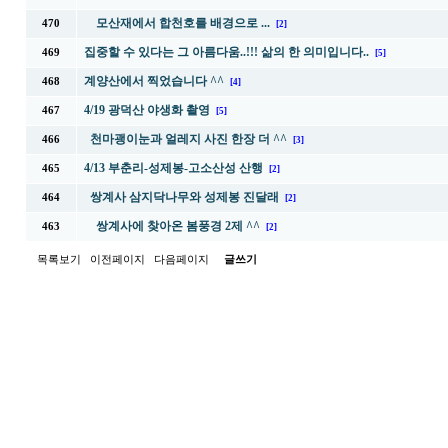
모산재에서 합천호를 배경으로 ...
470
[2]
집중할 수 있다는 그 아름다움..!!! 삶의 한 의미입니다..
469
[5]
계양산에서 찍었습니다 ^^
468
[4]
4/19 광덕산 야생화 촬영
467
[5]
천마괭이눈과 얼레지 사진 한장 더 ^^
466
[3]
4/13 부춘리-성제봉-고소산성 산행
465
[2]
쌍계사 삼지닥나무와 성제봉 진달래
464
[2]
쌍계사에 찾아온 봄풍경 2제 ^^
463
[2]
목록보기
이전페이지
다음페이지
글쓰기