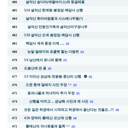
설악산 솜다리(에델바이스)와 둥글레꽃
486
5/24 설악산 한계령-봉정암-백담사 산행
485
설악산 회리바람꽃과 사스레나무꽃(?)
484
설악산 민둥인가목과 설악산아구장나무
483
5/18 설악산 오색-봉정암-백담사 산행
482
백담사 계곡 풍경 이제 .....
481
[2]
눈밭 얼레지와 초콜렛 핱는 다람쥐
480
[2]
5/4 남산에서 로니와 함께
479
[3]
도봉산에 핀 꽃
478
[4]
5/3 지리산 성삼재-천왕봉-중산리 산행 🔵
477
[3]
드문 흰색 얼레지 사진 두장 ^^
476
[2]
동의나물과 처녀치마 추가 두장
475
[2]
산행을 마치고 ... 금낭화 사진과 제 사진
474
[2]
모든 길은 허공에서 시작되고 허공에서 끝난다는 것을요...!!!
473
[4]
4/26 장박리-황매산-모산재 산행
472
[4]
황매산의 각시붓꽃과 철쭉 ^^
471
[3]