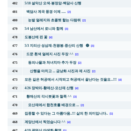
5/18 설악산 오색-봉정암-백담사 산행
482
백담사 계곡 풍경 이제 .....
481
[2]
눈밭 얼레지와 초콜렛 핱는 다람쥐
480
[2]
5/4 남산에서 로니와 함께
479
[3]
도봉산에 핀 꽃
478
[4]
5/3 지리산 성삼재-천왕봉-중산리 산행 🔵
477
[3]
드문 흰색 얼레지 사진 두장 ^^
476
[2]
동의나물과 처녀치마 추가 두장
475
[2]
산행을 마치고 ... 금낭화 사진과 제 사진
474
[2]
모든 길은 허공에서 시작되고 허공에서 끝난다는 것을요...!!!
473
[4]
4/26 장박리-황매산-모산재 산행
472
[4]
황매산의 각시붓꽃과 철쭉 ^^
471
[3]
모산재에서 합천호를 배경으로 ...
470
[2]
집중할 수 있다는 그 아름다움..!!! 삶의 한 의미입니다..
469
[5]
계양산에서 찍었습니다 ^^
468
[4]
4/19 광덕산 야생화 촬영
467
[5]