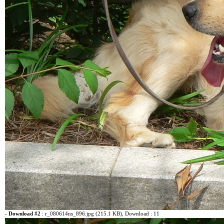
-
Download #2
:
r_080614ns_896.jpg (215.1 KB)
, Download : 11