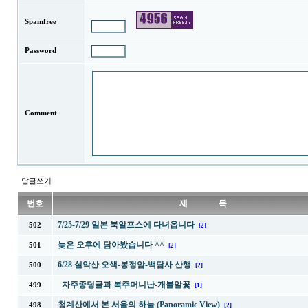
Spamfree
Password
Comment
답글쓰기
번호
제 목
7/25-7/29 일본 북알프스에 다녀옵니다
502
[2]
늦은 오후에 담아봤습니다 ^^
501
[2]
6/28 설악산 오색-봉정암-백담사 산행
500
[2]
자주종덩굴과 복주머니난-개불알꽃
499
[1]
청계산에서 본 서울의 하늘 (Panoramic View)
498
[2]