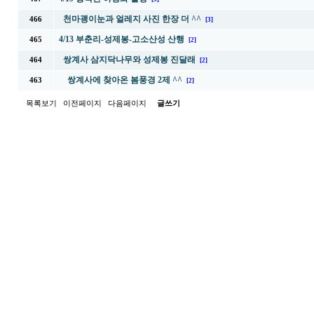
천마괭이눈과 얼레지 사진 한장 더 ^^
466
[3]
4/13 부춘리-성제봉-고소산성 산행
465
[2]
쌍계사 삼지닥나무와 성제봉 진달래
464
[2]
쌍계사에 찾아온 봄풍경 2제 ^^
463
[2]
목록보기
이전페이지
다음페이지
글쓰기